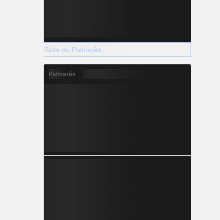
Suite du Palmarès
Palmarès