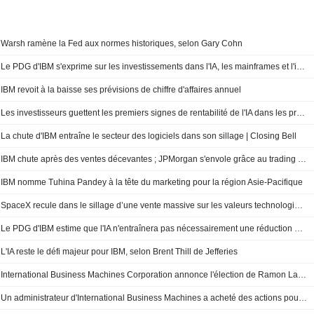
Warsh ramène la Fed aux normes historiques, selon Gary Cohn
Le PDG d'IBM s'exprime sur les investissements dans l'IA, les mainframes et l'informatique quantique
IBM revoit à la baisse ses prévisions de chiffre d'affaires annuel
Les investisseurs guettent les premiers signes de rentabilité de l'IA dans les prochains résultats
La chute d'IBM entraîne le secteur des logiciels dans son sillage | Closing Bell
IBM chute après des ventes décevantes ; JPMorgan s'envole grâce au trading d'actions | Les mouvements de séance
IBM nomme Tuhina Pandey à la tête du marketing pour la région Asie-Pacifique
SpaceX recule dans le sillage d’une vente massive sur les valeurs technologiques ; AMC chute après une vente d’actions | Stock Movers
Le PDG d'IBM estime que l'IA n'entraînera pas nécessairement une réduction des effectifs
L'IA reste le défi majeur pour IBM, selon Brent Thill de Jefferies
International Business Machines Corporation annonce l'élection de Ramon Laguarta au conseil d'administration, à compter du 1er mars 2026
Un administrateur d'International Business Machines a acheté des actions pour une valeur de 304 000 $, selon un récent dépôt à la SEC