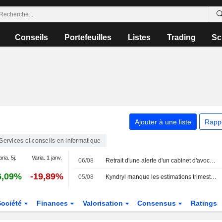
Conseils
Portefeuilles
Listes
Trading
Sc
Ajouter à une liste
Rapp
Services et conseils en informatique
aria. 5j.
Varia. 1 janv.
06/08
Retrait d'une alerte d'un cabinet d'avocats concernant IBM
6,09%
-19,89%
05/08
Kyndryl manque les estimations trimestrielles en raison d'un chiffre d'affaires décevant et des charges liées aux suppressions de postes
Société
Finances
Valorisation
Consensus
Ratings