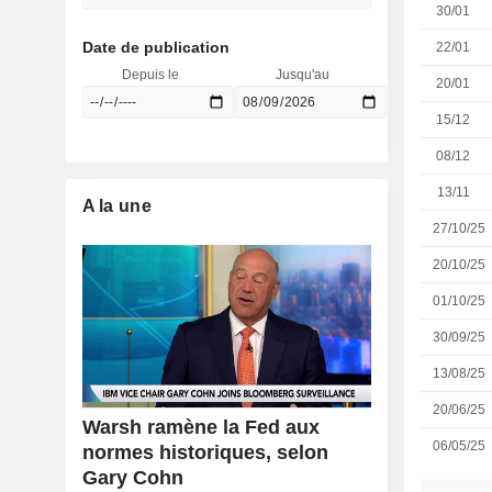
30/01
Date de publication
22/01
Depuis le
Jusqu'au
20/01
15/12
08/12
13/11
A la une
27/10/25
20/10/25
01/10/25
30/09/25
13/08/25
20/06/25
Warsh ramène la Fed aux
06/05/25
normes historiques, selon
Gary Cohn