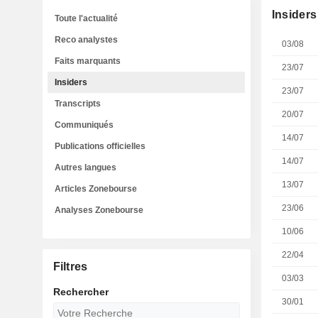
Insiders
Toute l'actualité
Reco analystes
03/08
Faits marquants
23/07
Insiders
23/07
Transcripts
20/07
Communiqués
14/07
Publications officielles
14/07
Autres langues
13/07
Articles Zonebourse
23/06
Analyses Zonebourse
10/06
22/04
Filtres
03/03
Rechercher
30/01