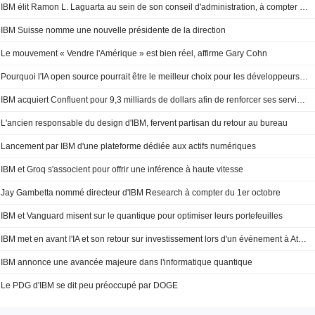
IBM élit Ramon L. Laguarta au sein de son conseil d'administration, à compter du 1
IBM Suisse nomme une nouvelle présidente de la direction
Le mouvement « Vendre l'Amérique » est bien réel, affirme Gary Cohn
Pourquoi l'IA open source pourrait être le meilleur choix pour les développeurs et les investisseurs
IBM acquiert Confluent pour 9,3 milliards de dollars afin de renforcer ses services d'IA
L'ancien responsable du design d'IBM, fervent partisan du retour au bureau
Lancement par IBM d'une plateforme dédiée aux actifs numériques
IBM et Groq s'associent pour offrir une inférence à haute vitesse
Jay Gambetta nommé directeur d'IBM Research à compter du 1er octobre
IBM et Vanguard misent sur le quantique pour optimiser leurs portefeuilles
IBM met en avant l'IA et son retour sur investissement lors d'un événement à Atlanta
IBM annonce une avancée majeure dans l'informatique quantique
Le PDG d'IBM se dit peu préoccupé par DOGE