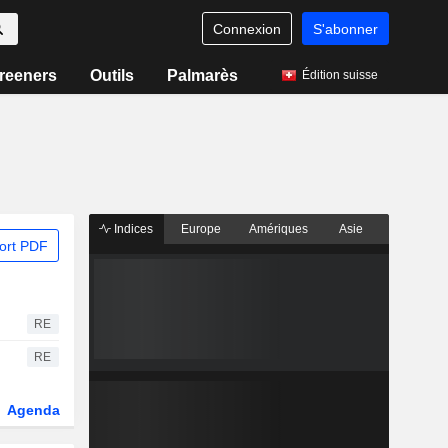
Connexion
S'abonner
reeners
Outils
Palmarès
Édition suisse
Indices
Europe
Amériques
Asie
ort PDF
RE
RE
Agenda
Secteur
Dérivés
Fonds et ETFs