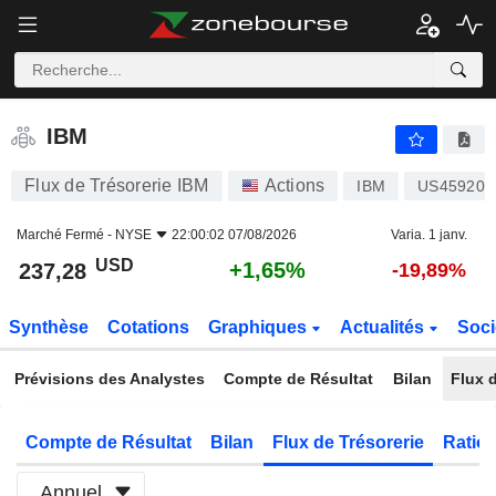
IBM
237,28
$
+1,65%
IBM
Flux de Trésorerie IBM
Actions
IBM
US459200
Marché Fermé -
NYSE
22:00:02 07/08/2026
Varia. 1 janv.
USD
+1,65%
237,28
-19,89%
Synthèse
Cotations
Graphiques
Actualités
Soci
Prévisions des Analystes
Compte de Résultat
Bilan
Flux d
Compte de Résultat
Bilan
Flux de Trésorerie
Ratios
Annuel