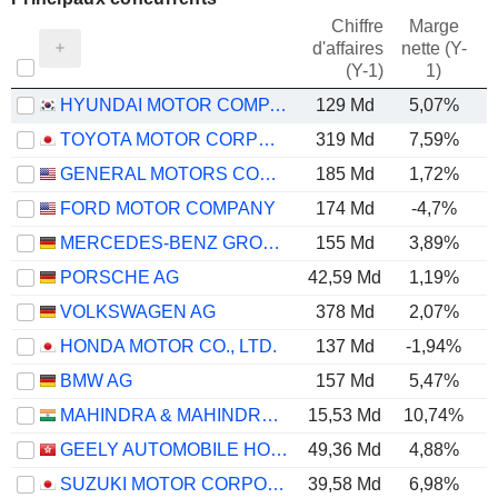
Chiffre
Marge
d'affaires
nette (Y-
E
(Y-1)
1)
HYUNDAI MOTOR COMPANY
129 Md
5,07%
TOYOTA MOTOR CORPORATION
319 Md
7,59%
GENERAL MOTORS COMPANY
185 Md
1,72%
FORD MOTOR COMPANY
174 Md
-4,7%
MERCEDES-BENZ GROUP AG
155 Md
3,89%
PORSCHE AG
42,59 Md
1,19%
VOLKSWAGEN AG
378 Md
2,07%
HONDA MOTOR CO., LTD.
137 Md
-1,94%
BMW AG
157 Md
5,47%
MAHINDRA & MAHINDRA LIMITED
15,53 Md
10,74%
GEELY AUTOMOBILE HOLDINGS LIMITED
49,36 Md
4,88%
SUZUKI MOTOR CORPORATION
39,58 Md
6,98%