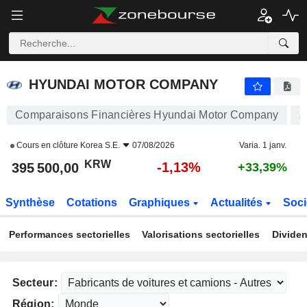
HYUNDAI MOTOR COMPANY
395 500,00
₩
-1,13%
HYUNDAI MOTOR COMPANY
Comparaisons Financières Hyundai Motor Company
Cours en clôture
Korea S.E.
07/08/2026
Varia. 1 janv.
KRW
-1,13%
395 500,00
+33,39%
Synthèse
Cotations
Graphiques
Actualités
Soci
Performances sectorielles
Valorisations sectorielles
Dividen
Secteur:
Région: