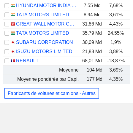
HYUNDAI MOTOR INDIA LIMITED
7,55 Md
7,68%
TATA MOTORS LIMITED
8,94 Md
3,61%
GREAT WALL MOTOR COMPANY LIMITED
31,86 Md
4,43%
TATA MOTORS LIMITED
35,79 Md
24,55%
SUBARU CORPORATION
30,09 Md
1,9%
ISUZU MOTORS LIMITED
21,88 Md
3,88%
RENAULT
68,01 Md
-18,87%
Moyenne
104 Md
3,69%
Moyenne pondérée par Capi.
177 Md
4,35%
Fabricants de voitures et camions - Autres