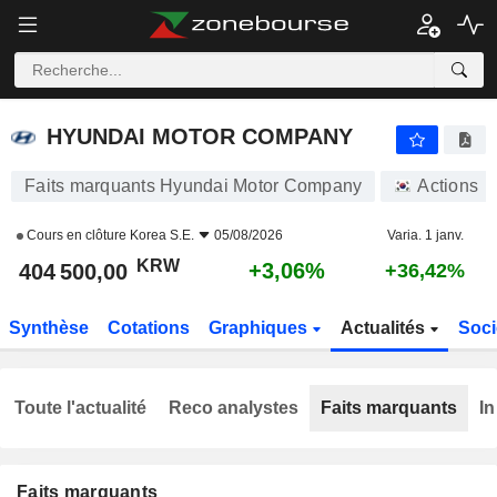
HYUNDAI MOTOR COMPANY
404 500,00
₩
+3,06%
HYUNDAI MOTOR COMPANY
Faits marquants Hyundai Motor Company
Actions
Cours en clôture
Korea S.E.
05/08/2026
Varia. 1 janv.
KRW
+3,06%
404 500,00
+36,42%
Synthèse
Cotations
Graphiques
Actualités
Soci
Toute l'actualité
Reco analystes
Faits marquants
In
Faits marquants