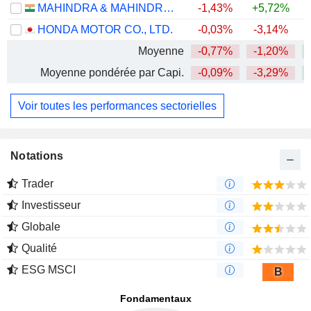
MAHINDRA & MAHINDRA LIMITED
-1,43%
+5,72%
HONDA MOTOR CO., LTD.
-0,03%
-3,14%
Moyenne
-0,77%
-1,20%
+
Moyenne pondérée par Capi.
-0,09%
-3,29%
+
Voir toutes les performances sectorielles
Notations
Trader
Investisseur
Globale
Qualité
ESG MSCI
B