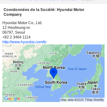
8 664 334
Coordonnées de la Société: Hyundai Motor
31,59%
Company
2 964 M $
Hyundai Motor Co., Ltd.
12 Heolleung-ro
HYUNDAI ENGINEERING & CONSTRUCTION CO.,LTD.
20,95%
06797, Seoul
23 327 400
+82 2 3464 1114
http://www.hyundai.com/kr
20,95%
1 719 M $
HYUNDAI MOTOR COMPANY
1,14%
2 341 700
1,14%
748 M $
HYUNDAI GLOVIS CO., LTD.
4,88%
3 661 878
4,88%