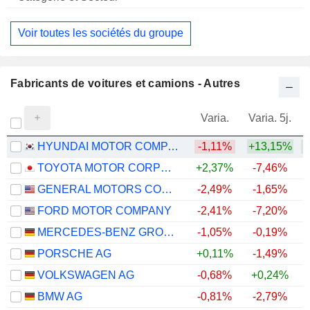
Voir toutes les sociétés du groupe
Fabricants de voitures et camions - Autres
Varia.
Varia. 5j.
HYUNDAI MOTOR COMPANY
-1,11%
+13,15%
+
TOYOTA MOTOR CORPORATION
+2,37%
-7,46%
+
GENERAL MOTORS COMPANY
-2,49%
-1,65%
+
FORD MOTOR COMPANY
-2,41%
-7,20%
+
MERCEDES-BENZ GROUP AG
-1,05%
-0,19%
PORSCHE AG
+0,11%
-1,49%
VOLKSWAGEN AG
-0,68%
+0,24%
BMW AG
-0,81%
-2,79%