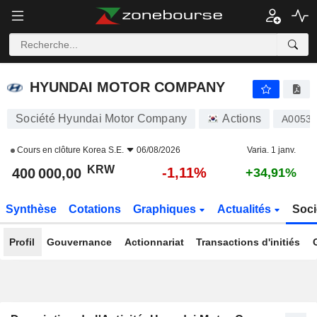
HYUNDAI MOTOR COMPANY
400 000,00
₩
-1,11%
HYUNDAI MOTOR COMPANY
Société Hyundai Motor Company
Actions
A0053
Cours en clôture
Korea S.E.
06/08/2026
Varia. 1 janv.
KRW
-1,11%
400 000,00
+34,91%
Synthèse
Cotations
Graphiques
Actualités
Soci
Profil
Gouvernance
Actionnariat
Transactions d'initiés