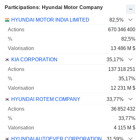
Participations: Hyundai Motor Company
Nom
Actions
%
Valorisation
HYUNDAI MOTOR INDIA LIMITED
82,5%
670 346 400
82,5%
13 486 M $
KIA CORPORATION
35,17%
137 318 251
35,17%
12 231 M $
HYUNDAI ROTEM COMPANY
33,77%
36 852 432
33,77%
4 115 M $
HYUNDAI AUTOEVER CORPORATION
31,59%