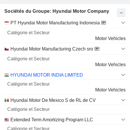
433 M $
Sociétés du Groupe: Hyundai Motor Company
KT CORPORATION
4,86%
Catégorie
PT Hyundai Motor Manufacturing Indonesia
12 251 234
et
Nom
Secteur
4,86%
Motor Vehicles
418 M $
Hyundai Motor Manufacturing Czech sro
HYUNDAI WIA CORPORATION
25,35%
6 893 596
Motor Vehicles
25,35%
HYUNDAI MOTOR INDIA LIMITED
284 M $
Motor Vehicles
HYUNDAI STEEL COMPANY
6,87%
9 173 595
Hyundai Motor De Mexico S de RL de CV
6,87%
166 M $
Extended Term Amortizing Program LLC