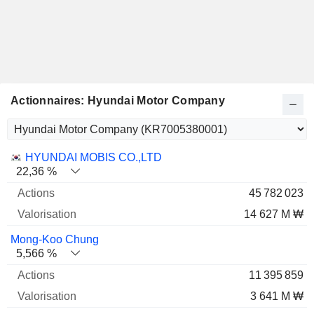
Actionnaires: Hyundai Motor Company
Nom
Actions
%
Valorisation
HYUNDAI MOBIS CO.,LTD
22,36 %
45 782 023
14 627 M ₩
Mong-Koo Chung
5,566 %
11 395 859
3 641 M ₩