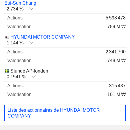
Eui-Sun Chung
2,734 %
5 598 478
1 789 M ₩
HYUNDAI MOTOR COMPANY
1,144 %
2 341 700
748 M ₩
Sjunde AP-fonden
0,1541 %
315 437
101 M ₩
Liste des actionnaires de HYUNDAI MOTOR
COMPANY