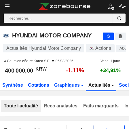
HYUNDAI MOTOR COMPANY
400 000,00
₩
-1,11%
HYUNDAI MOTOR COMPANY
Actualités Hyundai Motor Company
Actions
A00
Cours en clôture
Korea S.E.
06/08/2026
Varia. 1 janv.
KRW
-1,11%
400 000,00
+34,91%
Synthèse
Cotations
Graphiques
Actualités
Soci
Toute l'actualité
Reco analystes
Faits marquants
In