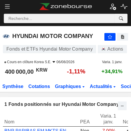
HYUNDAI MOTOR COMPANY
400 000,00
₩
-1,11%
HYUNDAI MOTOR COMPANY
Fonds et ETFs Hyundai Motor Company
Actions
Cours en clôture
Korea S.E.
06/08/2026
Varia. 1 janv.
KRW
-1,11%
400 000,00
+34,91%
Synthèse
Cotations
Graphiques
Actualités
Soci
1
Fonds positionnés sur Hyundai Motor Company
Varia. 1
Nom
PEA
janv.
Not
BNP PARIBAS EM MKTS ENVIRTL SOLU I CAP
Non
-7,00%