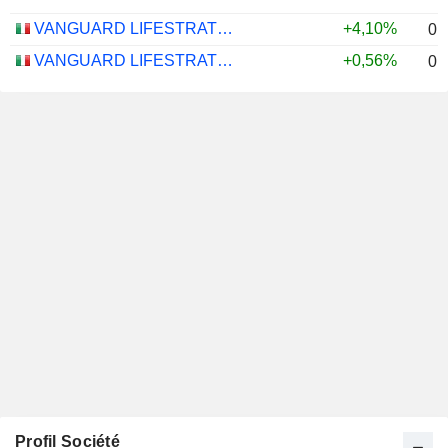
VANGUARD LIFESTRATEGY 40% EQUITY UCITS ETF - DISTRIBUTING - EUR
+4,10%
0,
VANGUARD LIFESTRATEGY 20% EQUITY UCITS ETF - DISTRIBUTING - EUR
+0,56%
0,
Profil Société