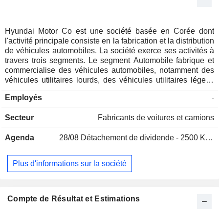
Hyundai Motor Co est une société basée en Corée dont
l'activité principale consiste en la fabrication et la distribution
de véhicules automobiles. La société exerce ses activités à
travers trois segments. Le segment Automobile fabrique et
commercialise des véhicules automobiles, notamment des
véhicules utilitaires lourds, des véhicules utilitaires légers,
des voitures particulières, des véhicules de loisirs (RV) et
Employés
-
autres, ainsi que des véhicules respectueux de
l'environnement tels que les véhicules hybrides
Secteur
Fabricants de voitures et camions
rechargeables (HEV), les véhicules électriques (EV) et les
véhicules hybrides rechargeables (PHEV). Ce segment
Agenda
28/08
Détachement de dividende - 2500 KRW
propose également des services d'entretien automobile et
des pièces détachées associées. Le segment « Financier »
fournit des services financiers, notamment des services de
Plus d'informations sur la société
financement à tempérament, de crédit-bail et de cartes de
crédit. Le segment « Autres » est dédié à la fabrication de
véhicules et de systèmes ferroviaires, ainsi qu'à la fourniture
de services d'entretien des trains. En outre, la société
Compte de Résultat et Estimations
participe au développement de logiciels de conduite
autonome.