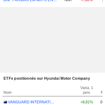
ETFs positionnés sur Hyundai Motor Company
Varia. 1
Nom
janv.
Po
0,
VANGUARD INTERNATIONAL EQUITY INDEX FUNDS - VANGUARD FTSE ALL-WORLD EX-US ETF
+8,81%