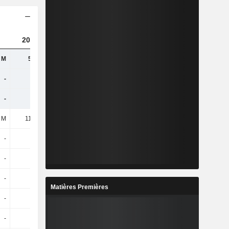
2024
2025
 M
5,59 M
4,7 M
-
-
2,51 M
-
-
-
 M
11,63 M
13,4 M
-
-
-
-
-
-
-
-
-
Matières Premières
-
-
-
-
-
-