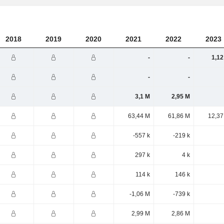
2018
2019
2020
2021
2022
2023
-
-
1,12
-
-
3,1 M
2,95 M
63,44 M
61,86 M
12,37
-557 k
-219 k
297 k
4 k
114 k
146 k
-1,06 M
-739 k
2,99 M
2,86 M