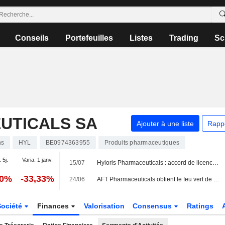
Conseils
Portefeuilles
Listes
Trading
Sc
UTICALS SA
Ajouter à une liste
Rapp
ns
HYL
BE0974363955
Produits pharmaceutiques
 5j.
Varia. 1 janv.
15/07
Hyloris Pharmaceuticals : accord de licence exclusif pour l'antalgique Maxigesic en Chine
60%
-33,33%
24/06
AFT Pharmaceuticals obtient le feu vert de la FDA américaine pour un essai de phase 3 de son traitement injectable contre la carence en fer
Société
Finances
Valorisation
Consensus
Ratings