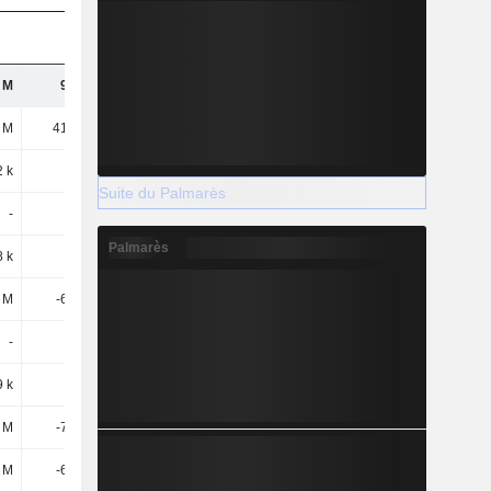
 M
9,76 M
7,94 M
 M
41,34 M
33,36 M
2 k
-77 k
-67 k
Suite du Palmarès
-
-
-374 k
Palmarès
8 k
-29 k
-4 k
 M
-6,26 M
-6,64 M
-
-
-
 k
454 k
443 k
 M
-7,13 M
-6,81 M
 M
-6,34 M
-6,33 M