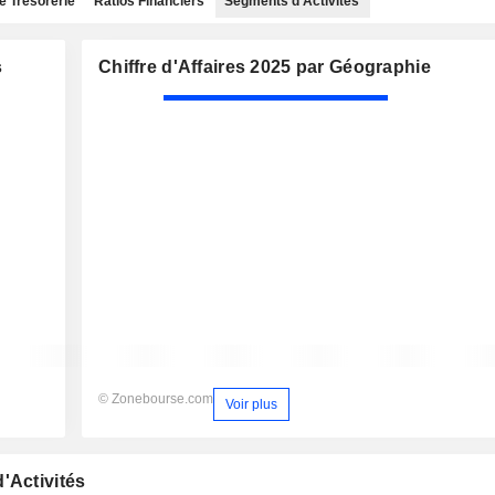
e Trésorerie
Ratios Financiers
Segments d'Activités
s
Chiffre d'Affaires 2025 par Géographie
© Zonebourse.com
Voir plus
'Activités