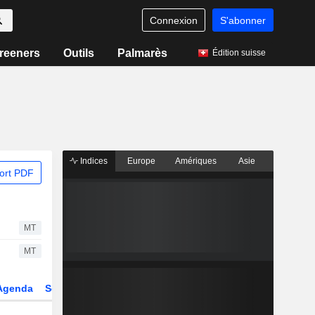
Connexion
S'abonner
reeners
Outils
Palmarès
Édition suisse
Indices
Europe
Amériques
Asie
ort PDF
MT
MT
Agenda
Secteur
Dérivés