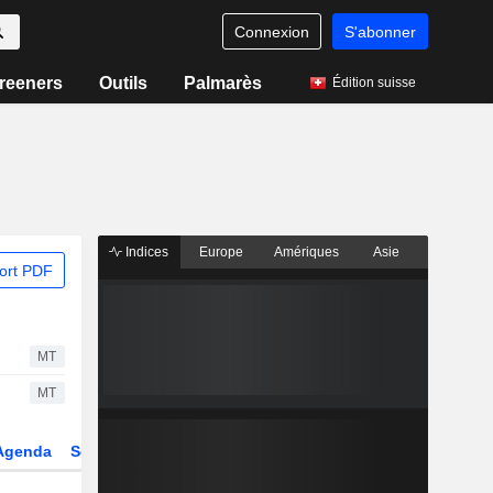
Connexion
S'abonner
reeners
Outils
Palmarès
Édition suisse
Indices
Europe
Amériques
Asie
ort PDF
MT
MT
Agenda
Secteur
Dérivés