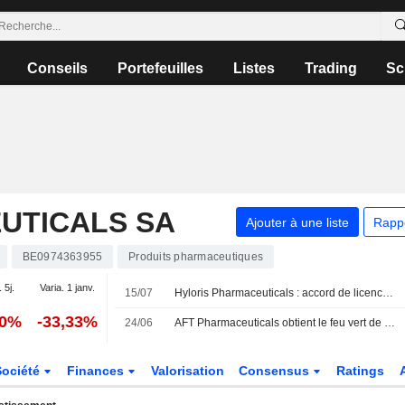
Conseils
Portefeuilles
Listes
Trading
Sc
UTICALS SA
Ajouter à une liste
Rapp
BE0974363955
Produits pharmaceutiques
 5j.
Varia. 1 janv.
15/07
Hyloris Pharmaceuticals : accord de licence exclusif pour l'antalgique Maxigesic en Chine
60%
-33,33%
24/06
AFT Pharmaceuticals obtient le feu vert de la FDA américaine pour un essai de phase 3 de son traitement injectable contre la carence en fer
Société
Finances
Valorisation
Consensus
Ratings