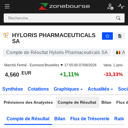
HYLORIS PHARMACEUTICALS SA
4,560
€
+1,11%
HYLORIS PHARMACEUTICALS
SA
Compte de Résultat Hyloris Pharmaceuticals SA
Ac
Marché Fermé -
Euronext Bruxelles
17:55:00 07/08/2026
Varia. 1 janv.
EUR
+1,11%
4,560
-33,33%
Synthèse
Cotations
Graphiques
Actualités
Soci
Prévisions des Analystes
Compte de Résultat
Bilan
Flux d
Compte de Résultat
Bilan
Flux de Trésorerie
Ratios