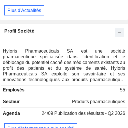
Plus d'Actualités
Profil Société
Hyloris Pharmaceuticals SA est une société
pharmaceutique spécialisée dans l'identification et le
déblocage du potentiel caché des médicaments existants au
profit des patients et du système de santé. Hyloris
Pharmaceuticals SA exploite son savoir-faire et ses
innovations technologiques aux produits pharmaceutiques
existants et a construit un large portefeuille de produits
Employés
55
propriétaires qui a le potentiel d'offrir des avantages
significatifs par rapport aux alternatives actuellement
Secteur
Produits pharmaceutiques
disponibles. Hyloris Pharmaceuticals SA dispose
actuellement de deux produits commercialisés en
Agenda
24/09
Publication des résultats - Q2 2026
partenariat : Sotalol IV pour le traitement de la fibrillation
auriculaire, et Maxigesic® IV, un antalgique non opiacé pour
le traitement de la douleur. La stratégie de développement