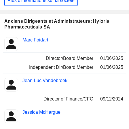
Plus d'informations sur la société
de la société se concentre principalement sur la voie
réglementaire 505(b)2 de la FDA, spécifiquement conçue
pour les produits pharmaceutiques pour lesquels la sécurité
et l'efficacité de la molécule ont déjà été établies.
Anciens Dirigeants et Administrateurs: Hyloris
Pharmaceuticals SA
Fonctions
Marc Foidart
Insider
occupées
Director/Board Member
01/06/2025
Independent Dir/Board Member
01/06/2025
Jean-Luc Vandebroek
Director of Finance/CFO
09/12/2024
Jessica McHargue