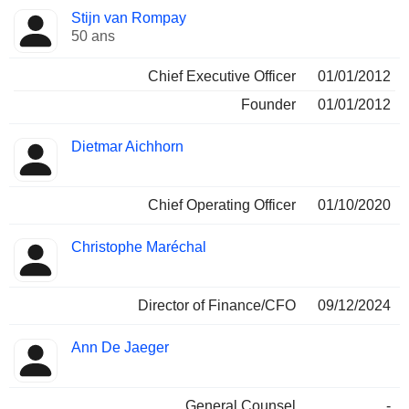
Fonctions
Stijn van Rompay
Dirigeant
occupées
50 ans
Chief Executive Officer
01/01/2012
Founder
01/01/2012
Dietmar Aichhorn
Chief Operating Officer
01/10/2020
Christophe Maréchal
Director of Finance/CFO
09/12/2024
Ann De Jaeger
General Counsel
-