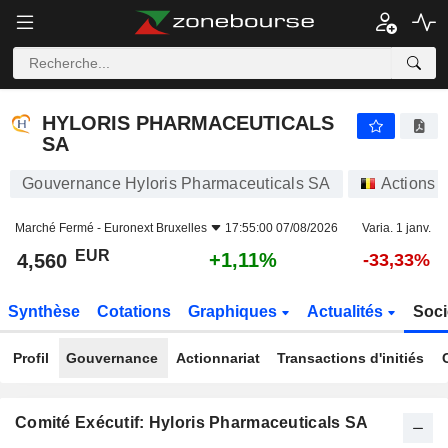
HYLORIS PHARMACEUTICALS SA
4,560
€
+1,11%
HYLORIS PHARMACEUTICALS
SA
Gouvernance Hyloris Pharmaceuticals SA
Actions
Marché Fermé -
Euronext Bruxelles
17:55:00 07/08/2026
Varia. 1 janv.
EUR
+1,11%
4,560
-33,33%
Synthèse
Cotations
Graphiques
Actualités
Soci
Profil
Gouvernance
Actionnariat
Transactions d'initiés
Comité Exécutif: Hyloris Pharmaceuticals SA