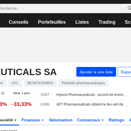
Conseils
Portefeuilles
Listes
Trading
Sc
UTICALS SA
Ajouter à une liste
Rapp
ns
HYL
BE0974363955
Produits pharmaceutiques
 5j.
Varia. 1 janv.
15/07
Hyloris Pharmaceuticals : accord de licence exclusif pour l'antalgique Maxigesic en Chine
80%
-33,33%
24/06
AFT Pharmaceuticals obtient le feu vert de la FDA américaine pour un essai de phase 3 de son traitement injectable contre la carence en fer
Société
Finances
Valorisation
Consensus
Ratings