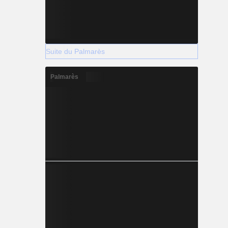
Suite du Palmarès
Palmarès