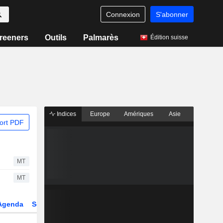
Connexion
S'abonner
reeners
Outils
Palmarès
Édition suisse
Indices
Europe
Amériques
Asie
ort PDF
MT
MT
Agenda
Secteur
Dérivés