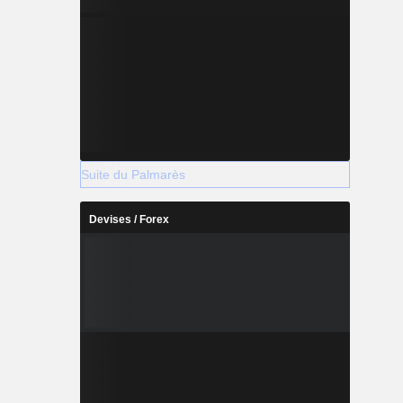
Suite du Palmarès
Devises / Forex