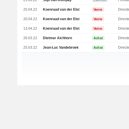
23.06.22
Stijn van Rompay
Fondat
Exercice
25.04.22
Koenraad van der Elst
Directe
Vente
20.04.22
Koenraad van der Elst
Directe
Vente
13.04.22
Koenraad van der Elst
Directe
Vente
26.03.22
Dietmar Aichhorn
Achat
25.03.22
Jean-Luc Vandebroek
Directe
Achat