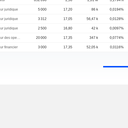
eur
852 096
2,36
2,01 M
3,1794%
ur juridique
5 000
17,20
86 k
0,0194%
ur juridique
3 312
17,05
56,47 k
0,0128%
ur juridique
2 500
16,80
42 k
0,0097%
Directeur des operations
20 000
17,35
347 k
0,0774%
ur financier
3 000
17,35
52,05 k
0,0116%