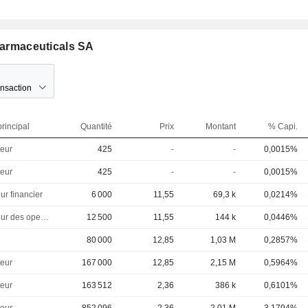
Pharmaceuticals SA
ansaction
rincipal
Quantité
Prix
Montant
% Capi.
eur
425
-
-
0,0015%
eur
425
-
-
0,0015%
ur financier
6 000
11,55
69,3 k
0,0214%
Directeur des operations
12 500
11,55
144 k
0,0446%
80 000
12,85
1,03 M
0,2857%
eur
167 000
12,85
2,15 M
0,5964%
eur
163 512
2,36
386 k
0,6101%