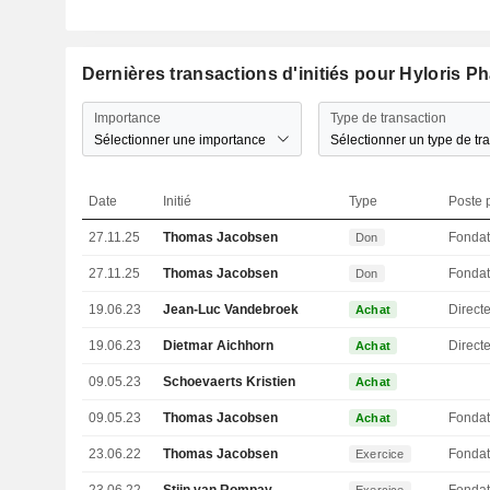
Dernières transactions d'initiés pour Hyloris 
Importance
Type de transaction
Sélectionner une importance
Sélectionner un type de tr
Date
Initié
Type
Poste p
27.11.25
Thomas Jacobsen
Fondat
Don
27.11.25
Thomas Jacobsen
Fondat
Don
19.06.23
Jean-Luc Vandebroek
Directe
Achat
19.06.23
Dietmar Aichhorn
Achat
09.05.23
Schoevaerts Kristien
Achat
09.05.23
Thomas Jacobsen
Fondat
Achat
23.06.22
Thomas Jacobsen
Fondat
Exercice