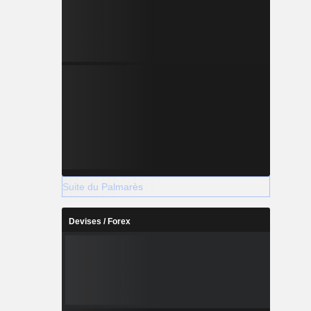
Suite du Palmarès
Devises / Forex