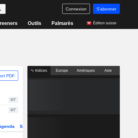
Connexion
S'abonner
reeners
Outils
Palmarès
Édition suisse
Indices
Europe
Amériques
Asie
ort PDF
MT
MT
Agenda
Secteur
Dérivés