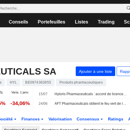
Conseils
Portefeuilles
Listes
Trading
Sc
UTICALS SA
Ajouter à une liste
Rapp
s
HYL
BE0974363955
Produits pharmaceutiques
5j.
Varia. 1 janv.
15/07
Hyloris Pharmaceuticals : accord de licence exclusif pour l'antalgique Maxigesic en Chine
5%
-34,06%
24/06
AFT Pharmaceuticals obtient le feu vert de la FDA américaine pour un essai de phase 3 de son traitement injectable contre la carence en fer
Société
Finances
Valorisation
Consensus
Ratings