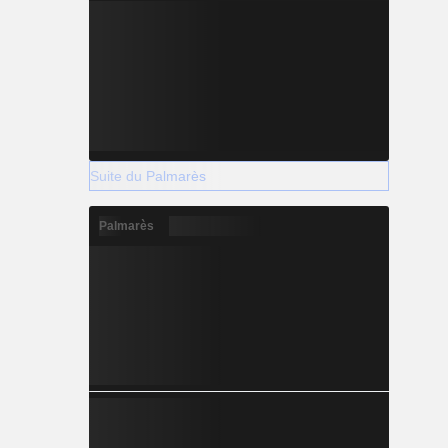
Suite du Palmarès
Palmarès