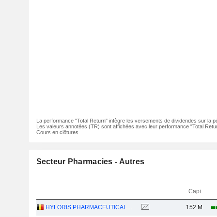
La performance "Total Return" intègre les versements de dividendes sur la p
Les valeurs annotées (TR) sont affichées avec leur performance "Total Retur
Cours en clôtures
Secteur Pharmacies - Autres
Capi.
HYLORIS PHARMACEUTICALS SA
152 M