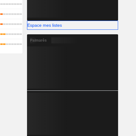
Espace mes listes
Palmarès