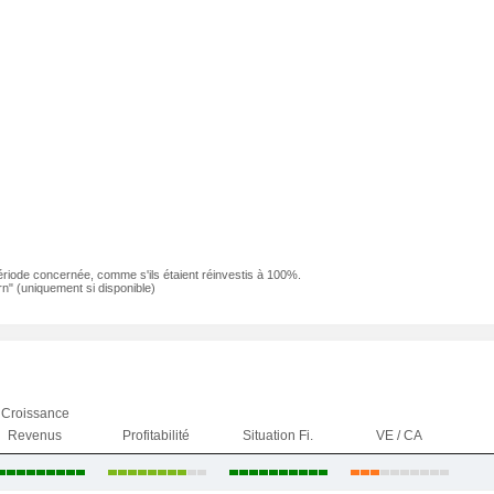
ériode concernée, comme s'ils étaient réinvestis à 100%.
n" (uniquement si disponible)
Croissance
Revenus
Profitabilité
Situation Fi.
VE / CA