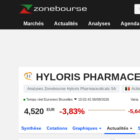
Marchés
Actualités
Analyses
Agenda
HYLORIS PHARMACE
Analyses Zonebourse Hyloris Pharmaceuticals SA
Acti
Temps réel
Euronext Bruxelles
10:02:42 06/08/2026
Varia. 
4,520
-3,83%
EUR
-5,6
Synthèse
Cotations
Graphiques
Actualités