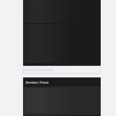
Suite du Palmarès
Devises / Forex