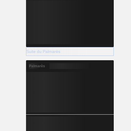
Suite du Palmarès
Palmarès