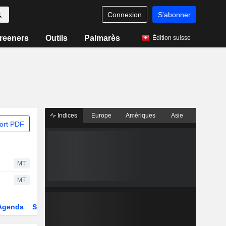
Connexion
S'abonner
reeners
Outils
Palmarès
Édition suisse
Indices
Europe
Amériques
Asie
ort PDF
MT
MT
Agenda
Secteur
Dérivés