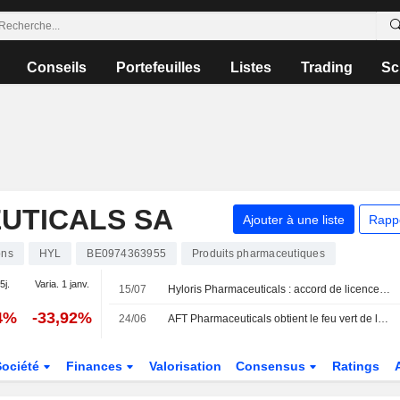
Conseils
Portefeuilles
Listes
Trading
Sc
UTICALS SA
Ajouter à une liste
Rapp
ons
HYL
BE0974363955
Produits pharmaceutiques
5j.
Varia. 1 janv.
15/07
Hyloris Pharmaceuticals : accord de licence exclusif pour l'antalgique Maxigesic en Chine
4%
-33,92%
24/06
AFT Pharmaceuticals obtient le feu vert de la FDA américaine pour un essai de phase 3 de son traitement injectable contre la carence en fer
Société
Finances
Valorisation
Consensus
Ratings