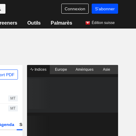
Connexion
S'abonner
reeners
Outils
Palmarès
Édition suisse
Indices
Europe
Amériques
Asie
ort PDF
MT
MT
Agenda
Secteur
Dérivés