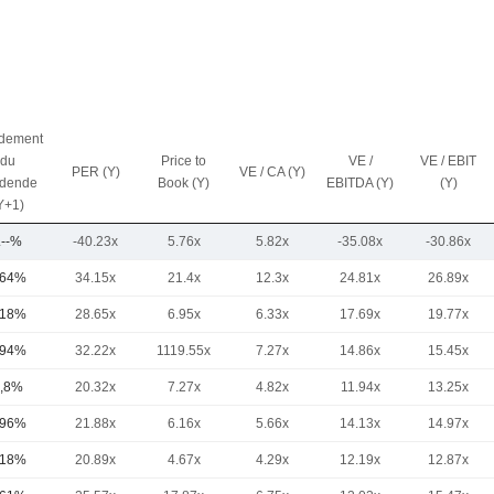
dement
du
Price to
VE /
VE / EBIT
PER (Y)
VE / CA (Y)
idende
Book (Y)
EBITDA (Y)
(Y)
Y+1)
.--%
-40.23x
5.76x
5.82x
-35.08x
-30.86x
,64%
34.15x
21.4x
12.3x
24.81x
26.89x
,18%
28.65x
6.95x
6.33x
17.69x
19.77x
,94%
32.22x
1119.55x
7.27x
14.86x
15.45x
,8%
20.32x
7.27x
4.82x
11.94x
13.25x
,96%
21.88x
6.16x
5.66x
14.13x
14.97x
,18%
20.89x
4.67x
4.29x
12.19x
12.87x