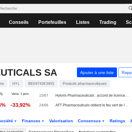
Conseils
Portefeuilles
Listes
Trading
Sc
UTICALS SA
Ajouter à une liste
Rapp
ons
HYL
BE0974363955
Produits pharmaceutiques
5j.
Varia. 1 janv.
15/07
Hyloris Pharmaceuticals : accord de licence exclusif pour l'antalgique Maxigesic en Chine
4%
-33,92%
24/06
AFT Pharmaceuticals obtient le feu vert de la FDA américaine pour un essai de phase 3 de son traitement injectable contre la carence en fer
Société
Finances
Valorisation
Consensus
Ratings