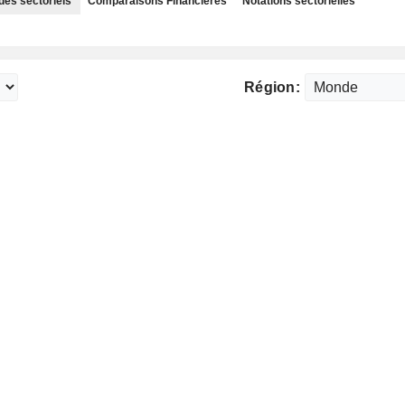
des sectoriels
Comparaisons Financières
Notations sectorielles
Région: