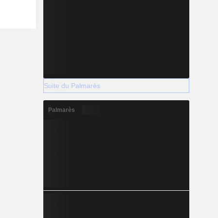
Suite du Palmarès
Palmarès