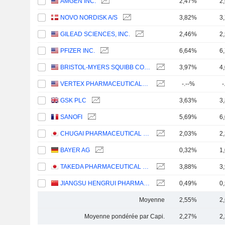
AMGEN INC.
2,47%
2
NOVO NORDISK A/S
3,82%
3
GILEAD SCIENCES, INC.
2,46%
2
PFIZER INC.
6,64%
6
BRISTOL-MYERS SQUIBB COMPANY
3,97%
4
VERTEX PHARMACEUTICALS INCORPORATED
-.--%
-
GSK PLC
3,63%
3
SANOFI
5,69%
6
CHUGAI PHARMACEUTICAL CO., LTD.
2,03%
2
BAYER AG
0,32%
1
TAKEDA PHARMACEUTICAL COMPANY LIMITED
3,88%
3
JIANGSU HENGRUI PHARMACEUTICALS CO.,LTD
0,49%
0
Moyenne
2,55%
2
Moyenne pondérée par Capi.
2,27%
2