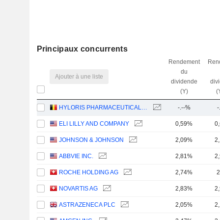
Principaux concurrents
Rendement
Ren
du
Ajouter à une liste
dividende
div
(Y)
(
HYLORIS PHARMACEUTICALS SA
-.--%
-
ELI LILLY AND COMPANY
0,59%
0
JOHNSON & JOHNSON
2,09%
2
ABBVIE INC.
2,81%
2
ROCHE HOLDING AG
2,74%
2
NOVARTIS AG
2,83%
2
ASTRAZENECA PLC
2,05%
2