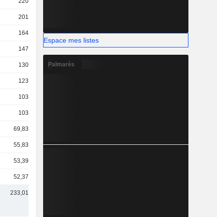
220 Md
201 Md
164 Md
Espace mes listes
147 Md
Palmarès
130 Md
123 Md
103 Md
103 Md
69,83 Md
55,83 Md
53,39 Md
52,37 Md
233,01 Md