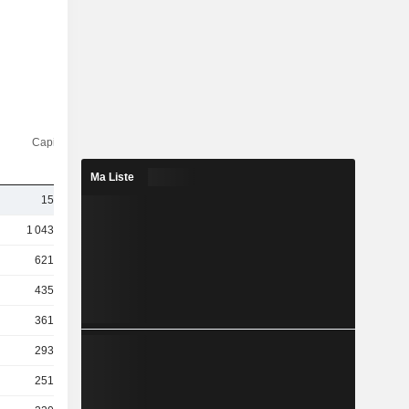
Capi.($)
Ma Liste
152 M
1 043 Md
621 Md
435 Md
361 Md
293 Md
251 Md