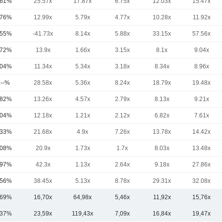
,61%
25.57x
17.87x
6.75x
12.03x
15.47x
,76%
12.99x
5.79x
4.77x
10.28x
11.92x
,55%
-41.73x
8.14x
5.88x
33.15x
57.56x
,72%
13.9x
1.66x
3.15x
8.1x
9.04x
,04%
11.34x
5.34x
3.18x
8.34x
8.96x
.--%
28.58x
5.36x
8.24x
18.79x
19.48x
,82%
13.26x
4.57x
2.79x
8.13x
9.21x
,04%
12.18x
1.21x
2.12x
6.82x
7.61x
,33%
21.68x
4.9x
7.26x
13.78x
14.42x
,08%
20.9x
1.73x
1.7x
8.03x
13.48x
,97%
42.3x
1.13x
2.64x
9.18x
27.86x
,56%
38.45x
5.13x
8.78x
29.31x
32.08x
,69%
16,70x
64,98x
5,46x
11,92x
15,76x
,37%
23,59x
119,43x
7,09x
16,84x
19,47x