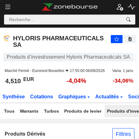
HYLORIS PHARMACEUTICALS SA
4,510
€
-4,04%
HYLORIS PHARMACEUTICALS
SA
Produits d'investissement Hyloris Pharmaceuticals SA
Marché Fermé -
Euronext Bruxelles
17:55:00 06/08/2026
Varia. 1 janv.
EUR
-4,04%
4,510
-34,06%
Synthèse
Cotations
Graphiques
Actualités
Soci
Tous
Warrants
Turbos
Produits de levier
Produits d'inv
Filtres
Produits Dérivés