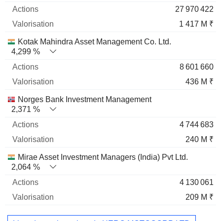
27 970 422
1 417 M ₹
Kotak Mahindra Asset Management Co. Ltd.
4,299 %
8 601 660
436 M ₹
Norges Bank Investment Management
2,371 %
4 744 683
240 M ₹
Mirae Asset Investment Managers (India) Pvt Ltd.
2,064 %
4 130 061
209 M ₹