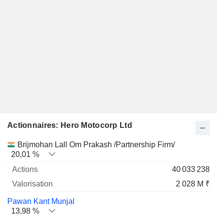
Actionnaires: Hero Motocorp Ltd
Nom
Actions
%
Valorisation
Brijmohan Lall Om Prakash /Partnership Firm/
20,01 %
40 033 238
2 028 M ₹
Pawan Kant Munjal
13,98 %