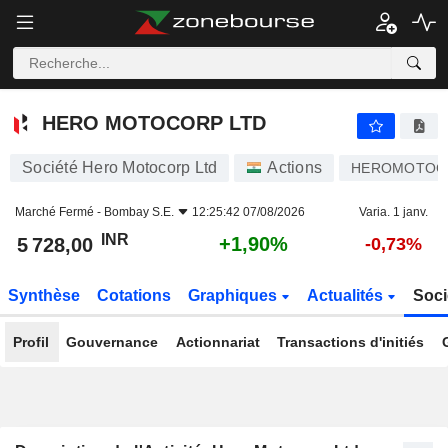
HERO MOTOCORP LTD
5 728,00
₹
+1,90%
HERO MOTOCORP LTD
Société Hero Motocorp Ltd
Actions
HEROMOTOC
Marché Fermé -
Bombay S.E.
12:25:42 07/08/2026
Varia. 1 janv.
INR
+1,90%
5 728,00
-0,73%
Synthèse
Cotations
Graphiques
Actualités
Soci
Profil
Gouvernance
Actionnariat
Transactions d'initiés