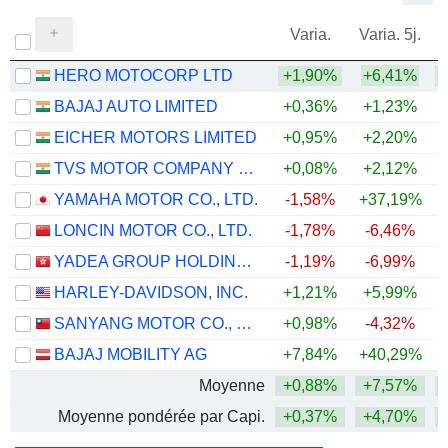
Varia.
Varia. 5j.
HERO MOTOCORP LTD
+1,90%
+6,41%
+
BAJAJ AUTO LIMITED
+0,36%
+1,23%
+
EICHER MOTORS LIMITED
+0,95%
+2,20%
+
TVS MOTOR COMPANY LIMITED
+0,08%
+2,12%
+
YAMAHA MOTOR CO., LTD.
-1,58%
+37,19%
+
LONCIN MOTOR CO., LTD.
-1,78%
-6,46%
YADEA GROUP HOLDINGS LTD.
-1,19%
-6,99%
HARLEY-DAVIDSON, INC.
+1,21%
+5,99%
SANYANG MOTOR CO., LTD.
+0,98%
-4,32%
BAJAJ MOBILITY AG
+7,84%
+40,29%
+
Moyenne
+0,88%
+7,57%
+
Moyenne pondérée par Capi.
+0,37%
+4,70%
+