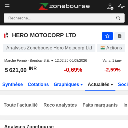
HERO MOTOCORP LTD
5 621,00
₹
-0,69%
HERO MOTOCORP LTD
Analyses Zonebourse Hero Motocorp Ltd
Actions
Marché Fermé -
Bombay S.E.
12:02:25 06/08/2026
Varia. 1 janv.
INR
-0,69%
5 621,00
-2,59%
Synthèse
Cotations
Graphiques
Actualités
Soci
Toute l'actualité
Reco analystes
Faits marquants
In
Analyses Zonebourse