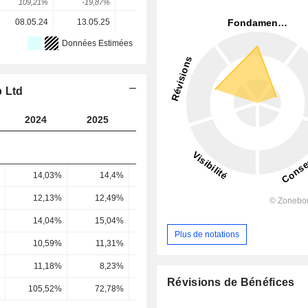
109,21%
-19,87%
117,85%
-45,98%
40,05%
08.05.24
13.05.25
05.05.26
-
-
Données Estimées
p Ltd
2024
2025
2026
2027
2028
14,03%
14,4%
14,67%
13,99%
14,48
12,13%
12,49%
12,97%
12,26%
12,8
14,04%
15,04%
14,89%
14,45%
14,94
Plus de notations
10,59%
11,31%
11,25%
10,97%
11,35
11,18%
8,23%
15,61%
7,6%
9,82
Révisions de Bénéfices
105,52%
72,78%
138,74%
69,26%
86,56