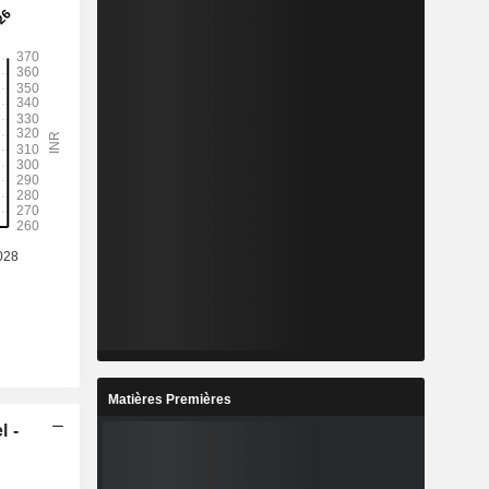
%
17,03%
%
25,76%
-
-
-
-
%
2,2%
%
15,21%
%
23,58%
Matières Premières
l -
4
354,4