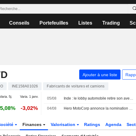
Conseils
Portefeuilles
Listes
Trading
Sc
TD
Ajouter à une liste
Rapp
CO
INE158A01026
Fabricants de voitures et camions
Varia. 5j.
Varia. 1 janv.
05/08
Inde : le lobby automobile retire son avertissement sur les dommages liés à l'éthanol pour réviser ses données
5,08%
-3,02%
04/08
Hero MotoCorp annonce la nomination d'Anuj Dua au poste de Chief Business Officer pour le segment Premium, à compter du 3 août 2026
Société
Finances
Valorisation
Ratings
Agenda
Sec