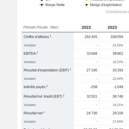
2022
2023
Période Fiscale : Mars
1
Chiffre d'affaires
292 455
338 056
Variation
-
15,59%
1
EBITDA
33 688
39 862
Variation
-
18,33%
1
Résultat d'exploitation (EBIT)
27 190
33 293
Variation
-
22,44%
1
Intérêts payés
-258
-1 049
1
Résultat Avt. Impôt (EBT)
32 501
38 746
Variation
-
19,21%
1
Résultat net
24 730
29 106
Variation
-
17,69%