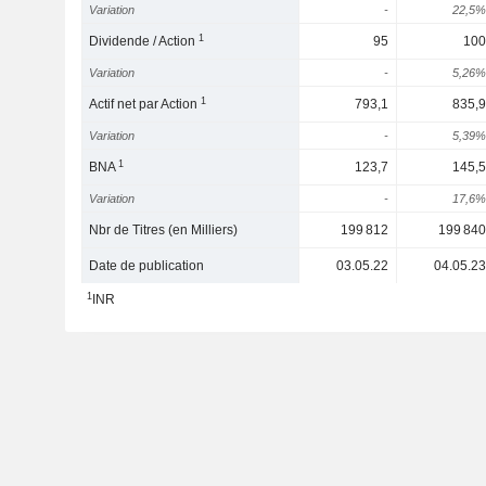
Variation
-
22,5%
1
Dividende / Action
95
100
Variation
-
5,26%
1
Actif net par Action
793,1
835,9
Variation
-
5,39%
1
BNA
123,7
145,5
Variation
-
17,6%
Nbr de Titres (en Milliers)
199 812
199 840
Date de publication
03.05.22
04.05.23
1
INR