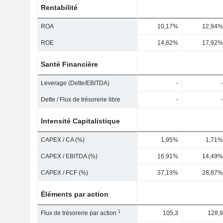
Rentabilité
ROA
10,17%
12,94%
ROE
14,82%
17,92%
Santé Financière
Leverage (Dette/EBITDA)
-
-
Dette / Flux de trésorerie libre
-
-
Intensité Capitalistique
CAPEX / CA (%)
1,95%
1,71%
CAPEX / EBITDA (%)
16,91%
14,49%
CAPEX / FCF (%)
37,13%
28,87%
Éléments par action
1
Flux de trésorerie par action
105,3
128,9