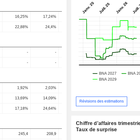
16,25%
17,24%
17,51%
15,85%
16,57
22,88%
24,4%
25,46%
24,98%
25,54
-
-
-
-
-
-
-
-
1,92%
2,03%
2,15%
2,76%
2,18
13,69%
14,09%
14,64%
19,74%
15,09
Révisions des estimations
17,18%
24,64%
13,76%
36,35%
22,24
Chiffre d'affaires trimestrie
Taux de surprise
245,4
208,9
415,2
282,8
330,