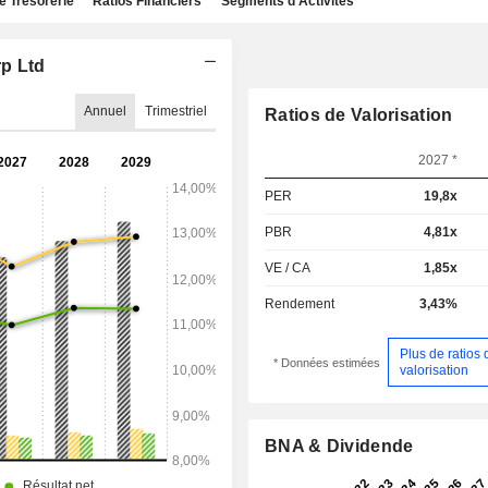
e Trésorerie
Ratios Financiers
Segments d'Activités
rp Ltd
Annuel
Trimestriel
Ratios de Valorisation
2027 *
PER
19,8x
PBR
4,81x
VE / CA
1,85x
Rendement
3,43%
Plus de ratios 
* Données estimées
valorisation
BNA & Dividende