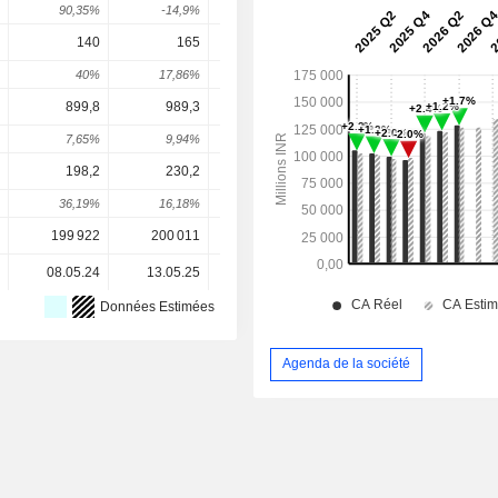
90,35%
-14,9%
98,79%
-31,88%
16,8
140
165
185
194,1
210,
40%
17,86%
12,12%
4,91%
8,32
899,8
989,3
1 078
1 176
1 29
7,65%
9,94%
9,01%
9,09%
9,94
198,2
230,2
263,1
285,5
320,
36,19%
16,18%
14,25%
8,51%
12,33
199 922
200 011
200 090
200 093
200 09
08.05.24
13.05.25
05.05.26
-
Données Estimées
Agenda de la société