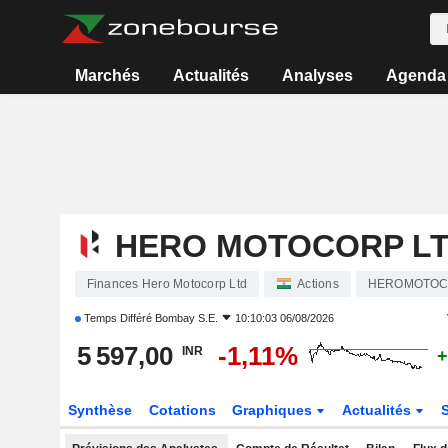
Marchés
Actualités
Analyses
Agenda
HERO MOTOCORP L
Finances Hero Motocorp Ltd
Actions
HEROMOTO
Temps Différé
Bombay S.E.
10:10:03 06/08/2026
5 597,00
-1,11%
INR
+
Synthèse
Cotations
Graphiques
Actualités