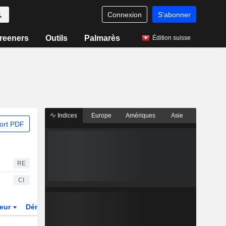
Connexion
S'abonner
reeners
Outils
Palmarès
Édition suisse
Indices
Europe
Amériques
Asie
ort PDF
RE
CI
teur
Dérivés
Fonds et ETFs