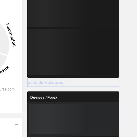
3,27%
-
2029
%
14,49%
Suite du Palmarès
%
12,92%
Devises / Forex
%
14,68%
%
11,33%
%
9,35%
%
82,51%