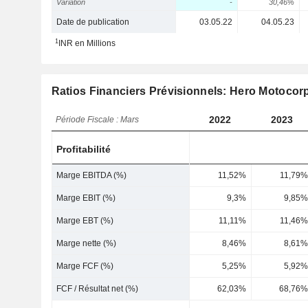
Variation
-
30,46%
Date de publication
03.05.22
04.05.23
1
INR en Millions
Ratios Financiers Prévisionnels: Hero Motocor
2022
2023
Période Fiscale : Mars
Profitabilité
Marge EBITDA (%)
11,52%
11,79%
Marge EBIT (%)
9,3%
9,85%
Marge EBT (%)
11,11%
11,46%
Marge nette (%)
8,46%
8,61%
Marge FCF (%)
5,25%
5,92%
FCF / Résultat net (%)
62,03%
68,76%