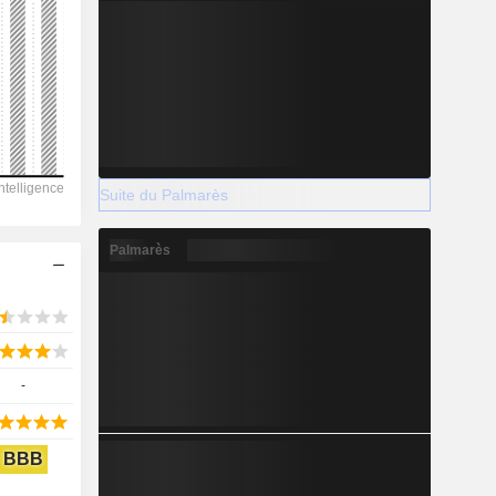
2029
-206 464
-7,87%
Suite du Palmarès
-
Palmarès
2029
-
13 465
9,51%
BBB
57 104