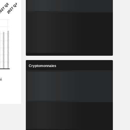
%
7,27%
2
222,6
%
5,87%
3
1 384
%
7,02%
7
346,2
%
7,95%
3
200 093
Cryptomonnaies
-
-