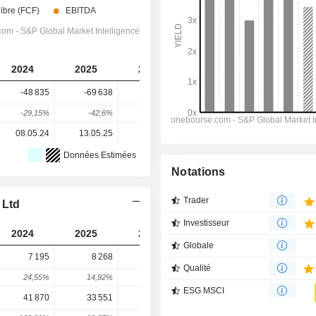
2024
2025
2026
2027
2028
-48 835
-69 638
-127 786
-169 885
-191 409
-29,15%
-42,6%
-83,5%
-32,94%
-12,67%
08.05.24
13.05.25
05.05.26
-
-
Données Estimées
Notations
Trader
 Ltd
Investisseur
2024
2025
2026
2027
2028
Globale
7 195
8 268
10 058
14 353
12 295
Qualité
24,55%
14,92%
21,65%
42,7%
-14,34%
ESG MSCI
41 870
33 551
73 091
39 483
55 296