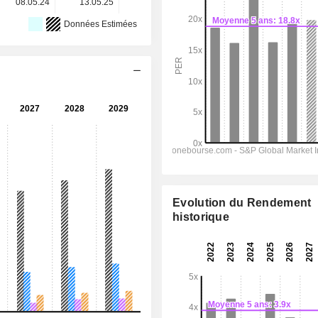
08.05.24
13.05.25
05.05.26
-
-
Données Estimées
Evolution du Rendement
historique