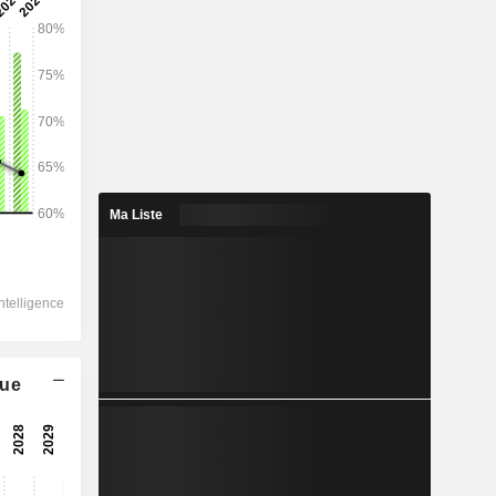
2029
610 807
8,51%
88 503
Ma Liste
8,59%
78 897
9,47%
-247,3
89 649
que
6,58%
69 210
8,35%