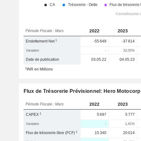
2022
2023
Période Fiscale : Mars
1
Endettement Net
-55 649
-37 814
Variation
-
32,05%
Date de publication
03.05.22
04.05.23
1
INR en Millions
Flux de Trésorerie Prévisionnel: Hero Motocorp
2022
2023
Période Fiscale : Mars
1
CAPEX
5 697
5 777
Variation
-
1,41%
1
Flux de trésorerie libre (FCF)
15 340
20 014