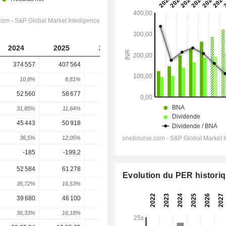
2024
2025
2026
2027
2028
374 557
407 564
468 301
519 635
562 910
10,8%
8,81%
14,9%
10,96%
8,33%
52 560
58 677
68 708
72 712
81 503
31,85%
11,64%
17,1%
5,83%
12,09%
45 443
50 918
60 728
63 708
72 072
36,5%
12,05%
19,27%
4,91%
13,13%
-185
-199,2
-227,6
-242,5
-249,1
52 584
61 278
69 720
75 092
84 115
Evolution du PER histori
35,72%
16,53%
13,78%
7,71%
12,01%
39 680
46 100
52 682
57 007
63 880
36,33%
16,18%
14,28%
8,21%
12,06%