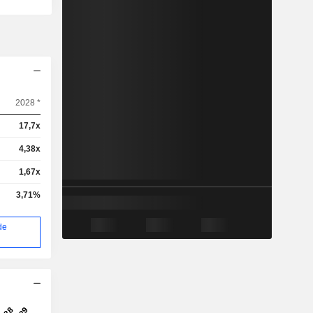
2028 *
17,7x
4,38x
1,67x
3,71%
de