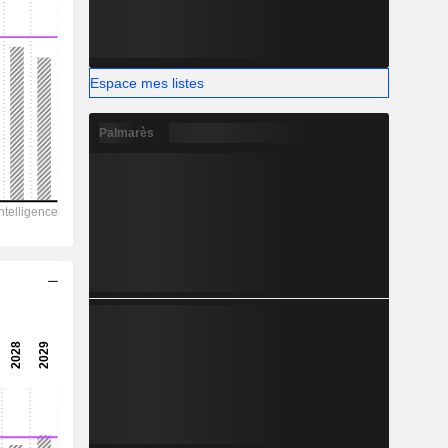
-
Espace mes listes
Palmarès