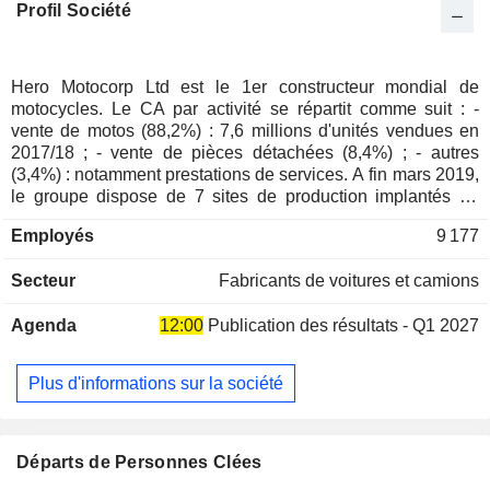
Profil Société
Hero Motocorp Ltd est le 1er constructeur mondial de
motocycles. Le CA par activité se répartit comme suit : -
vente de motos (88,2%) : 7,6 millions d'unités vendues en
2017/18 ; - vente de pièces détachées (8,4%) ; - autres
(3,4%) : notamment prestations de services. A fin mars 2019,
le groupe dispose de 7 sites de production implantés en
Inde (5), au Bangladesh et en Colombie. La
Employés
9 177
commercialisation des produits est assurée par un réseau
de plus de 6 500 concessionnaires et points de vente situés
Secteur
Fabricants de voitures et camions
en Inde. 97,1% du CA est réalisé en Inde.
Agenda
12:00
Publication des résultats - Q1 2027
Plus d'informations sur la société
Départs de Personnes Clées