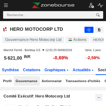
HERO MOTOCORP LTD
5 621,00
₹
-0,69%
HERO MOTOCORP LTD
Gouvernance Hero Motocorp Ltd
Actions
HEROM
Marché Fermé -
Bombay S.E.
12:02:25 06/08/2026
Varia. 1 janv.
INR
-0,69%
5 621,00
-2,59%
Synthèse
Cotations
Graphiques
Actualités
Soci
Profil
Gouvernance
Actionnariat
Transactions d'initiés
Comité Exécutif: Hero Motocorp Ltd
Fonctions