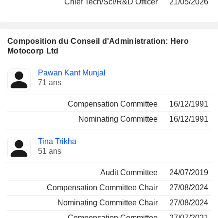
Chief Tech/Sci/R&D Officer
21/05/2026
Composition du Conseil d'Administration: Hero
Motocorp Ltd
Administrateur
Comités
Pawan Kant Munjal
71 ans
Compensation Committee
16/12/1991
Nominating Committee
16/12/1991
Tina Trikha
51 ans
Audit Committee
24/07/2019
Compensation Committee Chair
27/08/2024
Nominating Committee Chair
27/08/2024
Compensation Committee
27/07/2021