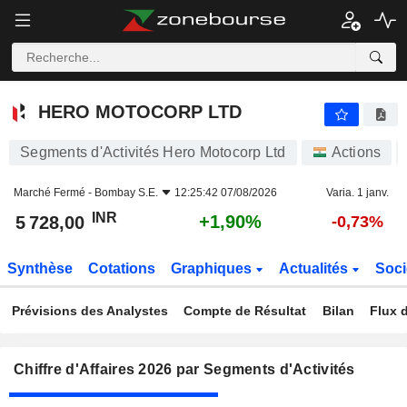
HERO MOTOCORP LTD
5 728,00
₹
+1,90%
HERO MOTOCORP LTD
Segments d'Activités Hero Motocorp Ltd
Actions
Marché Fermé -
Bombay S.E.
12:25:42 07/08/2026
Varia. 1 janv.
INR
+1,90%
5 728,00
-0,73%
Synthèse
Cotations
Graphiques
Actualités
Soci
Prévisions des Analystes
Compte de Résultat
Bilan
Flux d
Chiffre d'Affaires 2026 par Segments d'Activités