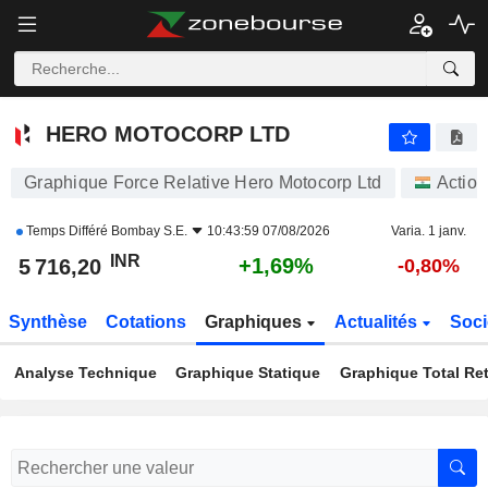
HERO MOTOCORP LTD
5 716,20
₹
+1,69%
HERO MOTOCORP LTD
Graphique Force Relative Hero Motocorp Ltd
Action
Temps Différé
Bombay S.E.
10:43:59 07/08/2026
Varia. 1 janv.
INR
+1,69%
5 716,20
-0,80%
Synthèse
Cotations
Graphiques
Actualités
Soci
Analyse Technique
Graphique Statique
Graphique Total Re