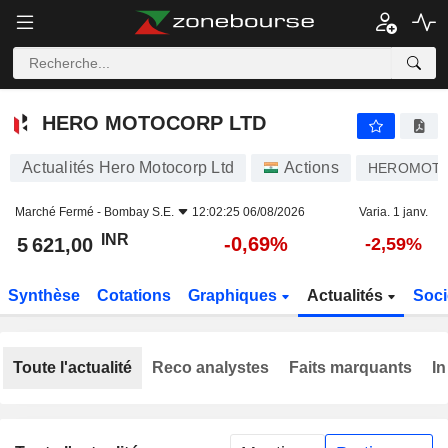
HERO MOTOCORP LTD
5 621,00
₹
-0,69%
HERO MOTOCORP LTD
Actualités Hero Motocorp Ltd
Actions
HEROMOT
Marché Fermé -
Bombay S.E.
12:02:25 06/08/2026
Varia. 1 janv.
INR
-0,69%
5 621,00
-2,59%
Synthèse
Cotations
Graphiques
Actualités
Soci
Toute l'actualité
Reco analystes
Faits marquants
In