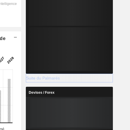
 de
Suite du Palmarès
Devises / Forex