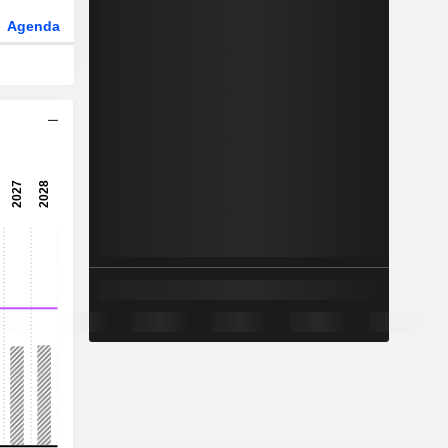
Agenda
Secteur
Dérivés
Fonds et ETFs