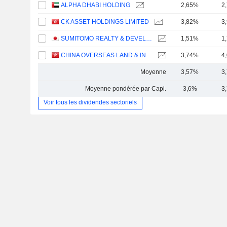
ALPHA DHABI HOLDING
2,65%
2
CK ASSET HOLDINGS LIMITED
3,82%
3
SUMITOMO REALTY & DEVELOPMENT CO., LTD.
1,51%
1
CHINA OVERSEAS LAND & INVESTMENT LIMITED
3,74%
4
Moyenne
3,57%
3
Moyenne pondérée par Capi.
3,6%
3
Voir tous les dividendes sectoriels