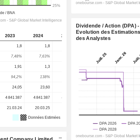
Dividende / Action (DPA) -
Evolution des Estimation
2023
2024
2025
2026
2027
des Analystes
1,8
1,8
1,26
1,263
1,265
7,48%
7,63%
4,48%
4,6%
4,6%
1,91
1,3
1,14
1,539
1,818
94,2%
138%
111%
82%
69,6%
24,05
23,60
28,14
27,48
27,48
4 841 387
4 841 387
4 841 387
4 841 387
-
21.03.24
20.03.25
23.03.26
-
-
Données Estimées
ent Company Limited