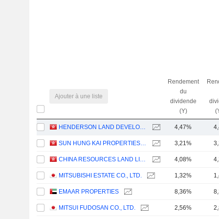
Rendement
Ren
du
Ajouter à une liste
dividende
div
(Y)
(
HENDERSON LAND DEVELOPMENT COMPANY LIMITED
4,47%
4
SUN HUNG KAI PROPERTIES LIMITED
3,21%
3
CHINA RESOURCES LAND LIMITED
4,08%
4
MITSUBISHI ESTATE CO., LTD.
1,32%
1
EMAAR PROPERTIES
8,36%
8
MITSUI FUDOSAN CO., LTD.
2,56%
2