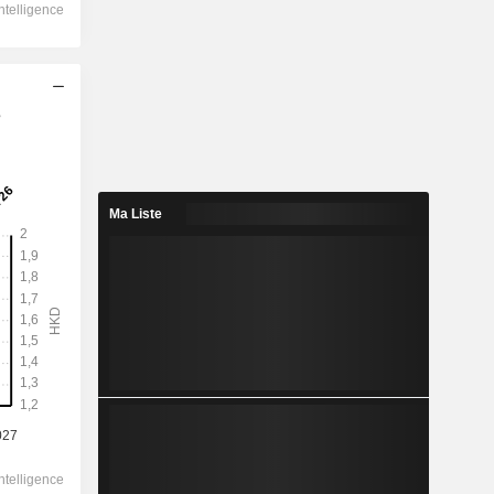
s
2028
1,269
4,62%
Ma Liste
2,477
51,2%
27,48
-
-