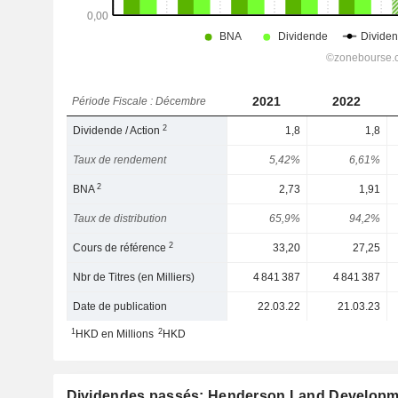
2021
2022
Période Fiscale : Décembre
2
Dividende / Action
1,8
1,8
Taux de rendement
5,42%
6,61%
2
BNA
2,73
1,91
Taux de distribution
65,9%
94,2%
2
Cours de référence
33,20
27,25
Nbr de Titres (en Milliers)
4 841 387
4 841 387
Date de publication
22.03.22
21.03.23
1
2
HKD en Millions
HKD
Dividendes passés: Henderson Land Developm