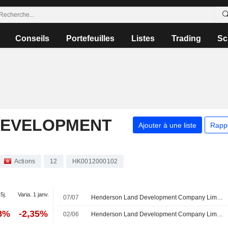
Conseils
Portefeuilles
Listes
Trading
Sc
DEVELOPMENT
Ajouter à une liste
Rapp
Actions
12
HK0012000102
5j.
Varia. 1 janv.
07/07
Henderson Land Development Company Limited annonce des changements au sein de son conseil d'administration et de ses comités
98%
-2,35%
02/06
Henderson Land Development Company Limited approuve le versement d'un dividende final