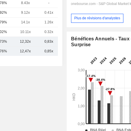
,78%
8.43x
-
0.93x
,92%
9.12x
0.41x
2.36x
Plus de révisions d'analystes
,79%
14.1x
1.26x
6.63x
,02%
10.11x
0.32x
1.64x
Bénéfices Annuels - Taux
,73%
12,32x
0,83x
3,27x
Surprise
,76%
12,47x
0,85x
3,26x