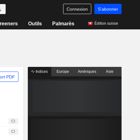
Connexion
S'abonner
reeners
Outils
Palmarès
Édition suisse
Indices
Europe
Amériques
Asie
ort PDF
CI
CI