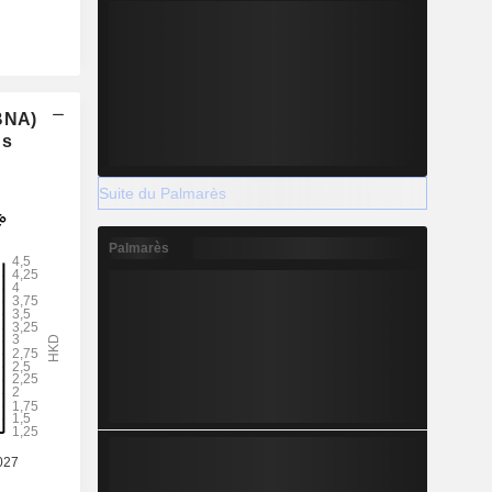
(BNA)
ns
Suite du Palmarès
Palmarès