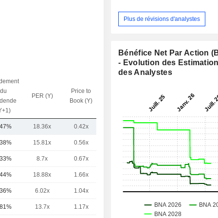
Plus de révisions d'analystes
Bénéfice Net Par Action 
- Evolution des Estimatio
des Analystes
dement
du
Price to
PER (Y)
VE / CA (Y)
idende
Book (Y)
Y+1)
,47%
18.36x
0.42x
6.83x
,38%
15.81x
0.56x
4.97x
,33%
8.7x
0.67x
1.5x
,44%
18.88x
1.66x
4.02x
,36%
6.02x
1.04x
0.74x
,81%
13.7x
1.17x
3.04x