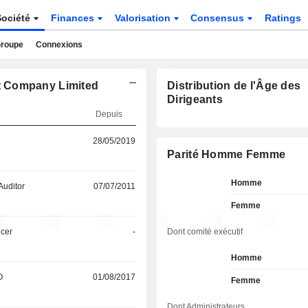
Société
Finances
Valorisation
Consensus
Ratings
roupe
Connexions
t Company Limited
Distribution de l'Âge des
Dirigeants
Depuis
28/05/2019
Parité Homme Femme
Homme
Auditor
07/07/2011
Femme
icer
-
Dont comité exécutif
Homme
O
01/08/2017
Femme
Dont Administrateurs