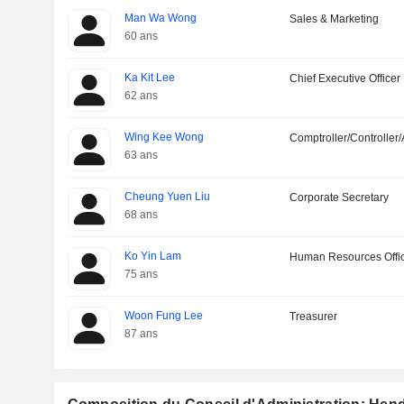
Man Wa Wong
Sales & Marketing
60 ans
Ka Kit Lee
Chief Executive Officer
62 ans
Wing Kee Wong
Comptroller/Controller/
63 ans
Cheung Yuen Liu
Corporate Secretary
68 ans
Ko Yin Lam
Human Resources Offi
75 ans
Woon Fung Lee
Treasurer
87 ans