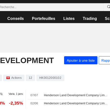
Conseils
Portefeuilles
Listes
Trading
Sc
DEVELOPMENT
Ajouter à une liste
Rapp
Actions
12
HK0012000102
5j.
Varia. 1 janv.
07/07
Henderson Land Development Company Limited annonce des changements au sein de son conseil d'administration et de ses comités
98%
-2,35%
02/06
Henderson Land Development Company Limited approuve le versement d'un dividende final