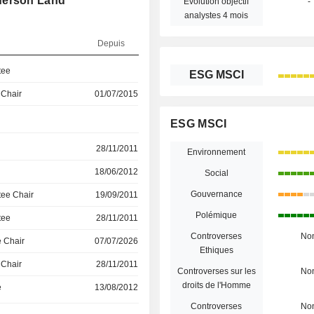
derson Land
Évolution objectif
-
analystes 4 mois
Depuis
tee
ESG MSCI
 Chair
01/07/2015
ESG MSCI
28/11/2011
Environnement
18/06/2012
Social
Gouvernance
ee Chair
19/09/2011
Polémique
tee
28/11/2011
Controverses
No
 Chair
07/07/2026
Ethiques
 Chair
28/11/2011
Controverses sur les
No
droits de l'Homme
e
13/08/2012
Controverses
No