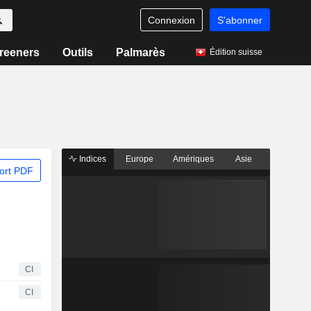
Connexion
S'abonner
reeners
Outils
Palmarès
Édition suisse
Indices
Europe
Amériques
Asie
ort PDF
CI
CI