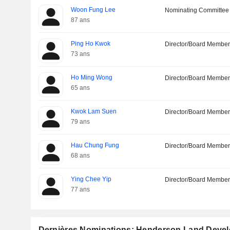
Woon Fung Lee
Nominating Committee
87 ans
Ping Ho Kwok
Director/Board Membe
73 ans
Ho Ming Wong
Director/Board Membe
65 ans
Kwok Lam Suen
Director/Board Membe
79 ans
Hau Chung Fung
Director/Board Membe
68 ans
Ying Chee Yip
Director/Board Membe
77 ans
Dernières Nominations: Henderson Land Dev