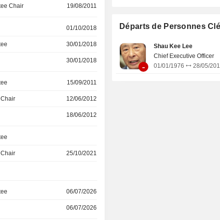
ee Chair
19/08/2011
chambres d'hôtel » est dédié à l'ex
d'établissements hôteliers. Le segme
activités » est dédié à la gestion h
Départs de Personnes Cl
01/10/2018
l'ingénierie de la construction, à l'oct
tee
30/01/2018
financiers, à la gestion de projets, à
Shau Kee Lee
immobilière, aux services de sécu
Chief Executive Officer
30/01/2018
-
nettoyage, à la restauration, à l'orga
01/01/1976
28/05/20
voyages, ainsi qu'au commerce de ma
tee
15/09/2011
construction. Le segment « Services
énergie » est dédié à la production, a
 Chair
12/06/2012
et à la vente de gaz, à l'approvisi
eau, aux activités liées aux
18/06/2012
renouvelables et aux énergies émerg
tee
 Chair
25/10/2021
tee
06/07/2026
06/07/2026