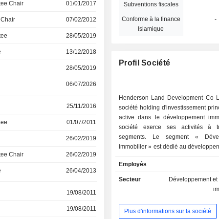
ee Chair
01/01/2017
Subventions fiscales
Conforme à la finance
-
 Chair
07/02/2012
Islamique
tee
28/05/2019
e
13/12/2018
Profil Société
28/05/2019
06/07/2026
Henderson Land Development Co L
25/11/2016
société holding d'investissement pri
active dans le développement immo
tee
01/07/2011
société exerce ses activités à t
segments. Le segment « Dével
26/02/2019
immobilier » est dédié au développem
ee Chair
26/02/2019
vente de biens immobiliers. Le 
Employés
Location immobilière » est dédié à la 
e
26/04/2013
biens immobiliers. Le segment « Expl
Secteur
Développement et 
grands magasins et de supermarché
i
19/08/2011
» est dédié à l'exploitation et à la
grands magasins et de super
19/08/2011
Plus d'informations sur la société
magasins. Le segment « Exploi