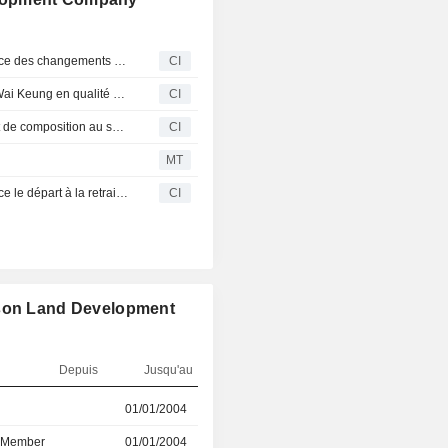
Henderson Land Development Company Limited annonce des changements au sein de son conseil d'administration et de ses comités
CI
Midland Holdings Limited annonce la nomination de Li Wai Keung en qualité d'administrateur indépendant non exécutif et membre des comités d'audit, des rémunérations et des nominations, à compter du 20 avril 2026
CI
Henderson Land Development annonce un changement de composition au sein du comité de nomination, effectif au 1er décembre 2025
CI
MT
Henderson Land Development Company Limited annonce le départ à la retraite de Lee Tat Man en tant que directeur non exécutif
CI
rson Land Development
Depuis
Jusqu'au
r
01/01/2004
06/07/2026
d Member
01/01/2004
06/07/2026