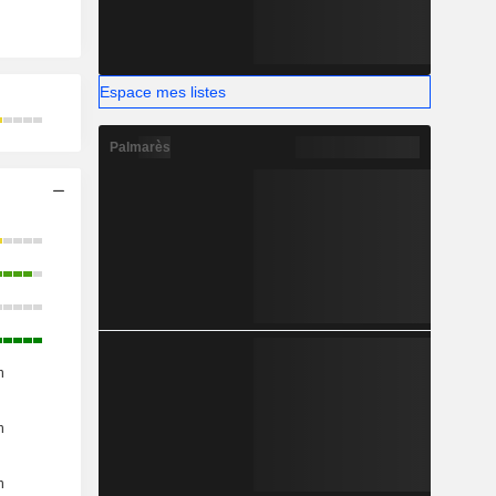
Espace mes listes
Palmarès
n
n
n