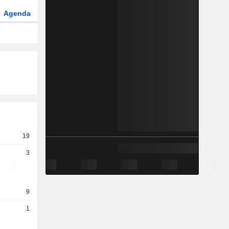
Agenda
Secteur
Dérivés
Fonds et ETFs
19
3
9
1