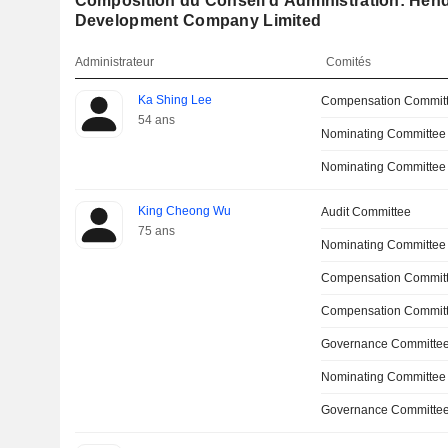
Composition du Conseil d'Administration: Hen
Development Company Limited
Administrateur
Comités
Ka Shing Lee
Compensation Commit
54 ans
Nominating Committee
Nominating Committee
King Cheong Wu
Audit Committee
75 ans
Nominating Committee
Compensation Committ
Compensation Commit
Governance Committee
Nominating Committee
Governance Committe