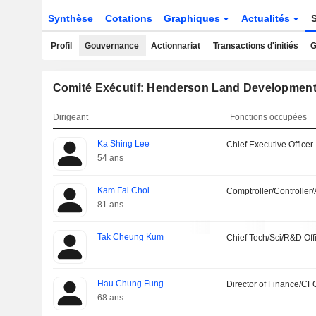
Synthèse
Cotations
Graphiques
Actualités
Profil
Gouvernance
Actionnariat
Transactions d'initiés
G
Comité Exécutif: Henderson Land Developmen
Dirigeant
Fonctions occupées
Ka Shing Lee
Chief Executive Officer
54 ans
Kam Fai Choi
Comptroller/Controller/
81 ans
Tak Cheung Kum
Chief Tech/Sci/R&D Off
Hau Chung Fung
Director of Finance/CF
68 ans