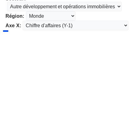
Région:
Axe X: