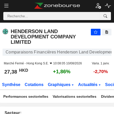
HENDERSON LAND DEVELOPMENT COMPANY LIMITED
27,38
$
+1,86%
HENDERSON LAND
DEVELOPMENT COMPANY
LIMITED
Comparaisons Financières Henderson Land Developmen
Marché Fermé -
Hong Kong S.E.
10:08:05 10/08/2026
Varia. 1 janv.
HKD
+1,86%
27,38
-2,70%
Synthèse
Cotations
Graphiques
Actualités
Soci
Performances sectorielles
Valorisations sectorielles
Dividen
Secteur: