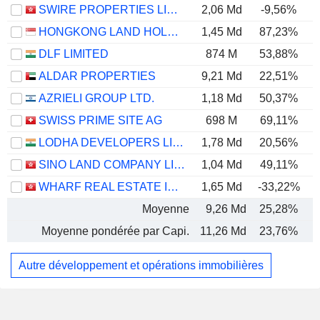
SWIRE PROPERTIES LIMITED
2,06 Md
-9,56%
HONGKONG LAND HOLDINGS LIMITED
1,45 Md
87,23%
DLF LIMITED
874 M
53,88%
ALDAR PROPERTIES
9,21 Md
22,51%
AZRIELI GROUP LTD.
1,18 Md
50,37%
SWISS PRIME SITE AG
698 M
69,11%
1
LODHA DEVELOPERS LIMITED
1,78 Md
20,56%
SINO LAND COMPANY LIMITED
1,04 Md
49,11%
WHARF REAL ESTATE INVESTMENT COMPANY LIMITED
1,65 Md
-33,22%
Moyenne
9,26 Md
25,28%
Moyenne pondérée par Capi.
11,26 Md
23,76%
Autre développement et opérations immobilières