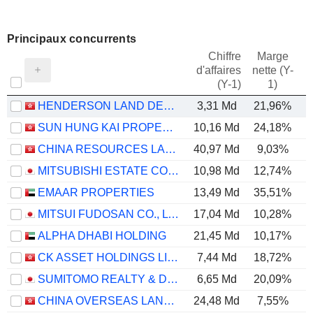
Principaux concurrents
Chiffre
Marge
d'affaires
nette (Y-
E
(Y-1)
1)
HENDERSON LAND DEVELOPMENT COMPANY LIMITED
3,31 Md
21,96%
SUN HUNG KAI PROPERTIES LIMITED
10,16 Md
24,18%
CHINA RESOURCES LAND LIMITED
40,97 Md
9,03%
MITSUBISHI ESTATE CO., LTD.
10,98 Md
12,74%
EMAAR PROPERTIES
13,49 Md
35,51%
MITSUI FUDOSAN CO., LTD.
17,04 Md
10,28%
ALPHA DHABI HOLDING
21,45 Md
10,17%
CK ASSET HOLDINGS LIMITED
7,44 Md
18,72%
SUMITOMO REALTY & DEVELOPMENT CO., LTD.
6,65 Md
20,09%
CHINA OVERSEAS LAND & INVESTMENT LIMITED
24,48 Md
7,55%