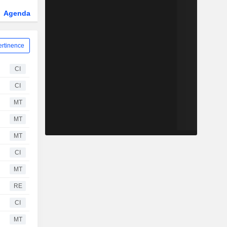
Agenda
Secteur
Dérivés
Fonds et ETFs
ertinence
CI
CI
MT
MT
MT
CI
MT
RE
CI
MT