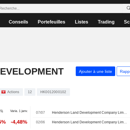
Conseils
Portefeuilles
Listes
Trading
Sc
DEVELOPMENT
Ajouter à une liste
Rapp
Actions
12
HK0012000102
5j.
Varia. 1 janv.
07/07
Henderson Land Development Company Limited annonce des changements au sein de son conseil d'administration et de ses comités
35%
-4,48%
02/06
Henderson Land Development Company Limited approuve le versement d'un dividende final