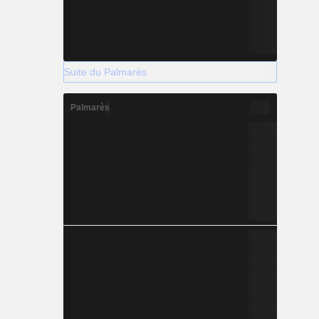
Suite du Palmarès
Palmarès