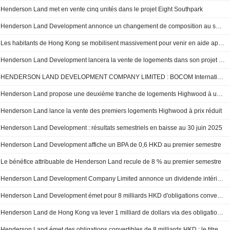
Henderson Land met en vente cinq unités dans le projet Eight Southpark
Henderson Land Development annonce un changement de composition au sein du comité de nomination, effectif au 1er décembre 2025
Les habitants de Hong Kong se mobilisent massivement pour venir en aide après l'incendie meurtrier
Henderson Land Development lancera la vente de logements dans son projet de Wan Chai
HENDERSON LAND DEVELOPMENT COMPANY LIMITED : BOCOM International Holdings adopte une opinion positive
Henderson Land propose une deuxième tranche de logements Highwood à un prix légèrement supérieur
Henderson Land lance la vente des premiers logements Highwood à prix réduit
Henderson Land Development : résultats semestriels en baisse au 30 juin 2025
Henderson Land Development affiche un BPA de 0,6 HKD au premier semestre
Le bénéfice attribuable de Henderson Land recule de 8 % au premier semestre
Henderson Land Development Company Limited annonce un dividende intérimaire pour le premier semestre 2025, payable le 17 septembre 2025
Henderson Land Development émet pour 8 milliards HKD d'obligations convertibles
Henderson Land de Hong Kong va lever 1 milliard de dollars via des obligations convertibles
Henderson Land émet des obligations convertibles de 8 milliards HKD ; le titre chute de 8 %