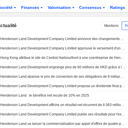
Société
Finances
Valorisation
Consensus
Ratings
actualité
Mentions
P
Henderson Land Development Company Limited annonce des changements au sein de son conseil d'administration et de ses comités
Henderson Land Development Company Limited approuve le versement d'un dividende final
Hong Kong attribue le site de Central Harbourfront à une coentreprise de Henderson Land pour un bail de cinq ans
Henderson Land Development engrange plus de 60 millions de HKD grâce à la vente de plusieurs lots
Henderson Land abaisse le prix de conversion de ses obligations de 8 milliards de HK$
Henderson Land Development Company Limited propose un dividende final pour l'exercice clos le 31 décembre 2025, payable le 23 juin 2026
Henderson Land : le bénéfice net recule de 10% en 2025
Henderson Land Development affiche un résultat net récurrent de 6 063 millions de HKD sur l'exercice
Henderson Land Development Company Limited publie ses résultats pour l'exercice clos le 31 décembre 2025
Henderson Land va lancer la commercialisation par appel d'offres de quatre-pièces au projet Chester