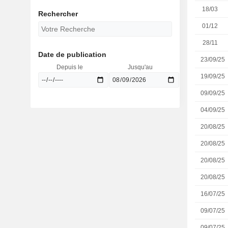
18/03
Rechercher
01/12
28/11
Date de publication
23/09/25
Depuis le
Jusqu'au
19/09/25
09/09/25
04/09/25
20/08/25
20/08/25
20/08/25
20/08/25
16/07/25
09/07/25
09/07/25