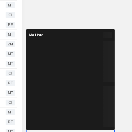
MT
CI
RE
MT
Ma Liste
ZM
MT
MT
CI
RE
MT
CI
MT
RE
MT