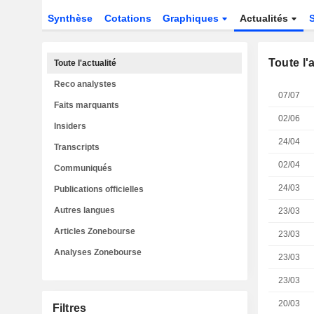
Synthèse
Cotations
Graphiques
Actualités
Toute l'
Toute l'actualité
Reco analystes
07/07
Faits marquants
02/06
Insiders
24/04
Transcripts
02/04
Communiqués
24/03
Publications officielles
Autres langues
23/03
Articles Zonebourse
23/03
Analyses Zonebourse
23/03
23/03
20/03
Filtres