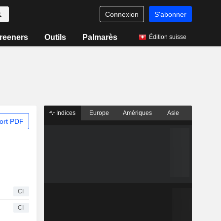
Connexion
S'abonner
reeners
Outils
Palmarès
Édition suisse
Indices
Europe
Amériques
Asie
ort PDF
CI
CI