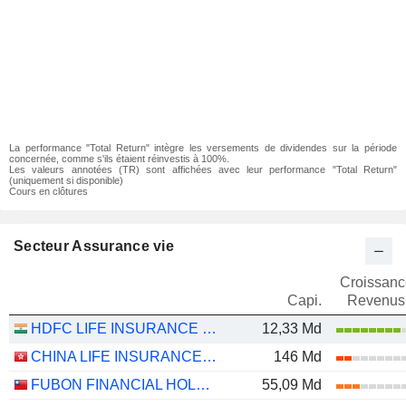
La performance "Total Return" intègre les versements de dividendes sur la période
concernée, comme s'ils étaient réinvestis à 100%.
Les valeurs annotées (TR) sont affichées avec leur performance "Total Return"
(uniquement si disponible)
Cours en clôtures
Secteur Assurance vie
Croissanc
Capi.
Revenus
HDFC LIFE INSURANCE COMPANY LIMITED
12,33 Md
CHINA LIFE INSURANCE COMPANY LIMITED
146 Md
FUBON FINANCIAL HOLDING CO., LTD.
55,09 Md