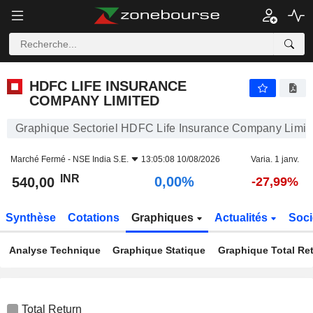
HDFC LIFE INSURANCE COMPANY LIMITED
540,00
₹
0,00%
HDFC LIFE INSURANCE
COMPANY LIMITED
Graphique Sectoriel HDFC Life Insurance Company Limit
Marché Fermé -
NSE India S.E.
13:05:08 10/08/2026
Varia. 1 janv.
INR
0,00%
540,00
-27,99%
Synthèse
Cotations
Graphiques
Actualités
Soci
Analyse Technique
Graphique Statique
Graphique Total Re
Total Return