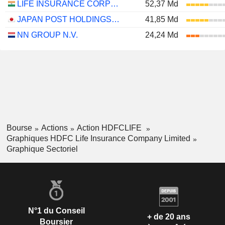
LIFE INSURANCE CORPORATION OF INDIA
52,37 Md
JAPAN POST HOLDINGS CO., LTD.
41,85 Md
NN GROUP N.V.
24,24 Md
Bourse
Actions
Action HDFCLIFE
Graphiques HDFC Life Insurance Company Limited
Graphique Sectoriel
N°1 du Conseil
+ de 20 ans
Boursier