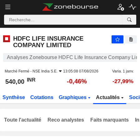
HDFC LIFE INSURANCE COMPANY LIMITED
540,00
₹
-0,46%
HDFC LIFE INSURANCE
COMPANY LIMITED
Analyses Zonebourse HDFC Life Insurance Company Lim
Marché Fermé -
NSE India S.E.
13:05:08 07/08/2026
Varia. 1 janv.
INR
-0,46%
540,00
-27,99%
Synthèse
Cotations
Graphiques
Actualités
Soci
Toute l'actualité
Reco analystes
Faits marquants
In