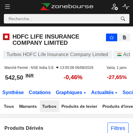
HDFC LIFE INSURANCE COMPANY LIMITED
542,50
₹
-0,46%
HDFC LIFE INSURANCE
COMPANY LIMITED
Turbos HDFC Life Insurance Company Limited
Acti
Marché Fermé -
NSE India S.E.
13:05:08 06/08/2026
Varia. 1 janv.
INR
-0,46%
542,50
-27,65%
Synthèse
Cotations
Graphiques
Actualités
Soci
Tous
Warrants
Turbos
Produits de levier
Produits d'inv
Filtres
Produits Dérivés