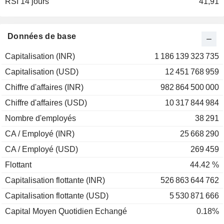
RSI 14 jours
41,91
Données de base
Capitalisation (INR)
1 186 139 323 735
Capitalisation (USD)
12 451 768 959
Chiffre d'affaires (INR)
982 864 500 000
Chiffre d'affaires (USD)
10 317 844 984
Nombre d'employés
38 291
CA / Employé (INR)
25 668 290
CA / Employé (USD)
269 459
Flottant
44.42 %
Capitalisation flottante (INR)
526 863 644 762
Capitalisation flottante (USD)
5 530 871 666
Capital Moyen Quotidien Echangé
0.18%