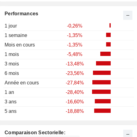
Performances
1 jour
-0,26%
1 semaine
-1,35%
Mois en cours
-1,35%
1 mois
-5,48%
3 mois
-13,48%
6 mois
-23,56%
Année en cours
-27,84%
1 an
-28,40%
3 ans
-16,60%
5 ans
-18,88%
Comparaison Sectorielle: