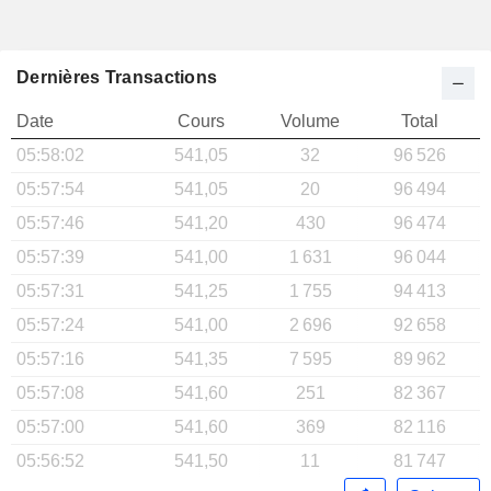
Dernières Transactions
Date
Cours
Volume
Total
05:58:02
541,05
32
96 526
05:57:54
541,05
20
96 494
05:57:46
541,20
430
96 474
05:57:39
541,00
1 631
96 044
05:57:31
541,25
1 755
94 413
05:57:24
541,00
2 696
92 658
05:57:16
541,35
7 595
89 962
05:57:08
541,60
251
82 367
05:57:00
541,60
369
82 116
05:56:52
541,50
11
81 747