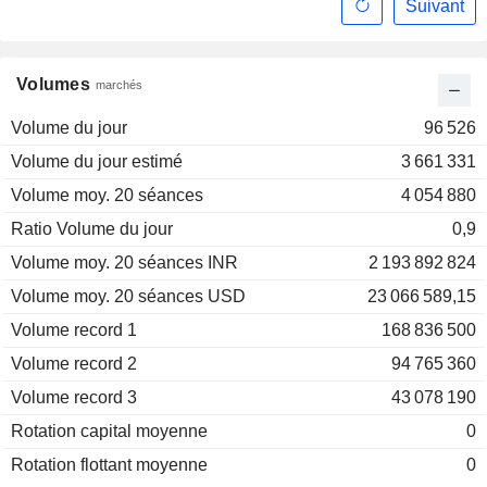
Suivant
Volumes
marchés
Volume du jour
96 526
Volume du jour estimé
3 661 331
Volume moy. 20 séances
4 054 880
Ratio Volume du jour
0,9
Volume moy. 20 séances INR
2 193 892 824
Volume moy. 20 séances USD
23 066 589,15
Volume record 1
168 836 500
Volume record 2
94 765 360
Volume record 3
43 078 190
Rotation capital moyenne
0
Rotation flottant moyenne
0