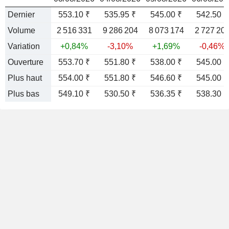
Dernier
553.10 ₹
535.95 ₹
545.00 ₹
542.50 ₹
Volume
2 516 331
9 286 204
8 073 174
2 727 20
Variation
+0,84%
-3,10%
+1,69%
-0,46%
Ouverture
553.70 ₹
551.80 ₹
538.00 ₹
545.00 ₹
Plus haut
554.00 ₹
551.80 ₹
546.60 ₹
545.00 ₹
Plus bas
549.10 ₹
530.50 ₹
536.35 ₹
538.30 ₹