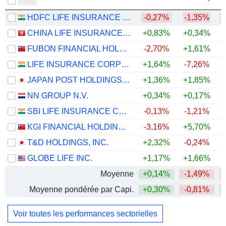
HDFC LIFE INSURANCE COMPANY LIMITED
-0,27%
-1,35%
CHINA LIFE INSURANCE COMPANY LIMITED
+0,83%
+0,34%
+
FUBON FINANCIAL HOLDING CO., LTD.
-2,70%
+1,61%
+
LIFE INSURANCE CORPORATION OF INDIA
+1,64%
-7,26%
JAPAN POST HOLDINGS CO., LTD.
+1,36%
+1,85%
+
NN GROUP N.V.
+0,34%
+0,17%
+
SBI LIFE INSURANCE COMPANY LIMITED
-0,13%
-1,21%
KGI FINANCIAL HOLDING CO., LTD.
-3,16%
+5,70%
+
T&D HOLDINGS, INC.
+2,32%
-0,24%
+
GLOBE LIFE INC.
+1,17%
+1,66%
+
Moyenne
+0,14%
-1,49%
+
Moyenne pondérée par Capi.
+0,30%
-0,81%
+
Voir toutes les performances sectorielles