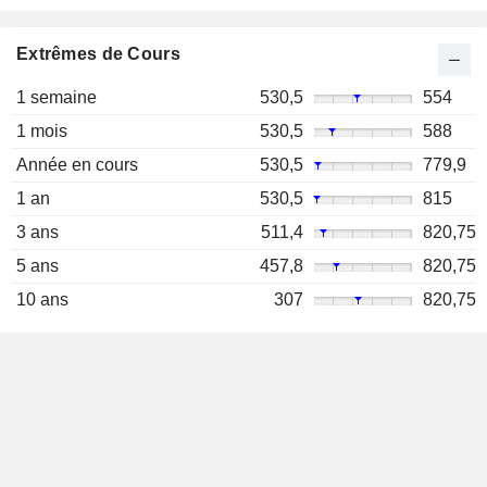
Extrêmes de Cours
1 semaine
530,5
554
1 mois
530,5
588
Année en cours
530,5
779,9
1 an
530,5
815
3 ans
511,4
820,75
5 ans
457,8
820,75
10 ans
307
820,75