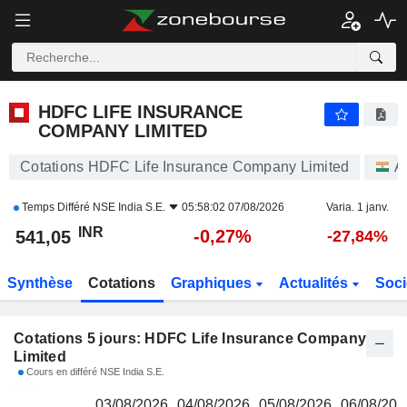
HDFC LIFE INSURANCE COMPANY LIMITED
541,05
₹
HDFC LIFE INSURANCE
COMPANY LIMITED
Cotations HDFC Life Insurance Company Limited
A
Temps Différé
NSE India S.E.
05:58:02 07/08/2026
Varia. 1 janv.
INR
-0,27%
541,05
-27,84%
Synthèse
Cotations
Graphiques
Actualités
Soci
Cotations 5 jours: HDFC Life Insurance Company
Limited
Cours en différé NSE India S.E.
03/08/2026
04/08/2026
05/08/2026
06/08/202