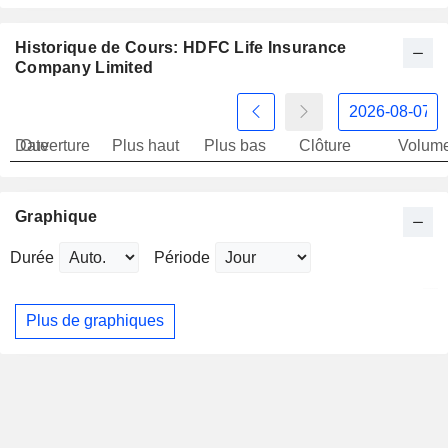
Historique de Cours: HDFC Life Insurance
Company Limited
Date
Ouverture
Plus haut
Plus bas
Clôture
Volum
Graphique
Durée
Période
Plus de graphiques