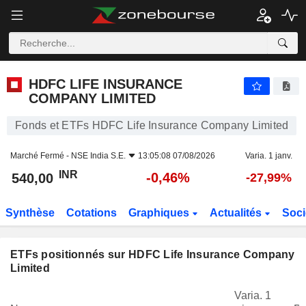
HDFC LIFE INSURANCE COMPANY LIMITED
540,00
₹
-0,46%
HDFC LIFE INSURANCE
COMPANY LIMITED
Fonds et ETFs HDFC Life Insurance Company Limited
Marché Fermé -
NSE India S.E.
13:05:08 07/08/2026
Varia. 1 janv.
INR
-0,46%
540,00
-27,99%
Synthèse
Cotations
Graphiques
Actualités
Soci
ETFs positionnés sur HDFC Life Insurance Company
Limited
Varia. 1