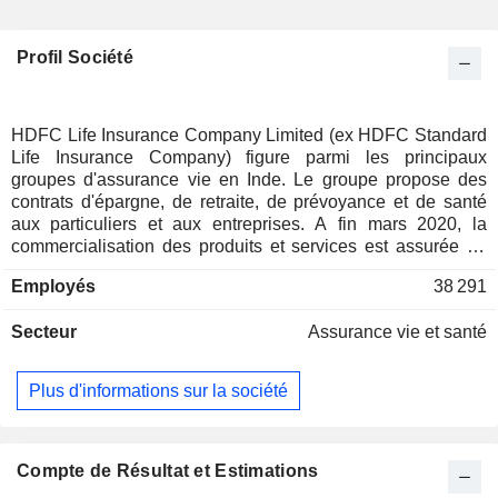
Profil Société
HDFC Life Insurance Company Limited (ex HDFC Standard
Life Insurance Company) figure parmi les principaux
groupes d'assurance vie en Inde. Le groupe propose des
contrats d'épargne, de retraite, de prévoyance et de santé
aux particuliers et aux entreprises. A fin mars 2020, la
commercialisation des produits et services est assurée au
travers d'un réseau de 421 agences implantées en Inde, et
Employés
38 291
via des agences de plus 270 banques et partenaires.
Secteur
Assurance vie et santé
Plus d'informations sur la société
Compte de Résultat et Estimations