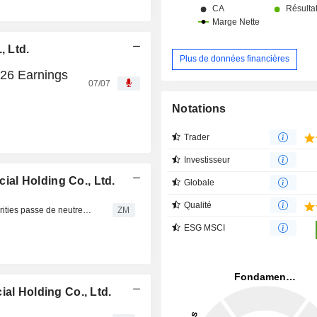
, Ltd.
Plus de données financières
026 Earnings
07/07
Notations
Trader
Investisseur
al Holding Co., Ltd.
Globale
Qualité
FUBON FINANCIAL HOLDING CO., LTD. : SinoPac Securities passe de neutre à achat
ZM
ESG MSCI
al Holding Co., Ltd.