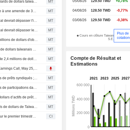
05/08/26
129.50 TWD
+0,78%
Une filiale de Fubon Financial va émettre jusqu'à 2,5 milliards de dollars taïwanais d'obligations
MT
04/08/26
128.50 TWD
-0,77%
Chine : la filiale bancaire de Fubon Financial condamnée à une amende de 300 000 yuans par le régulateur
MT
03/08/26
129.50 TWD
-0,38%
Le projet de reconstruction d'une filiale de Fubon Financial devrait dépasser l'investissement initial prévu
MT
Le projet de reconstruction d'une filiale de Fubon Financial devrait dépasser les estimations d'investissement initiales
MT
Plus de
Cours en clôture Taiwan
cotation
S.E.
La filiale singapourienne de Fubon Financial émet 350 millions de dollars d'obligations ; le titre grimpe de 3 %
MT
Fubon Financial publie un bénéfice net de 9,49 milliards de dollars taïwanais en juin
MT
Compte de Résultat et
Fubon Financial : une filiale condamnée à une amende de 2,4 millions de dollars taïwanais
MT
Estimations
Transcript : Fubon Financial Holding Co., Ltd., Q1 2026 Earnings Call, May 25, 2026
Une filiale de Fubon Financial cède 40 millions de dollars de prêts syndiqués ; le titre recule de 3 %
MT
Une filiale de Fubon Financial cède 40 millions de dollars de participations dans des prêts syndiqués
MT
Une filiale de Fubon Financial cède pour 14 millions de dollars d’actifs de prêts syndiqués
MT
Fubon Financial affiche un chiffre d'affaires de 30 milliards de dollars de Taïwan en mai ; l'action grimpe de 4 %
MT
Fubon Financial Holding Co., Ltd. publie ses résultats pour le premier trimestre clos le 31 mars 2026
CI