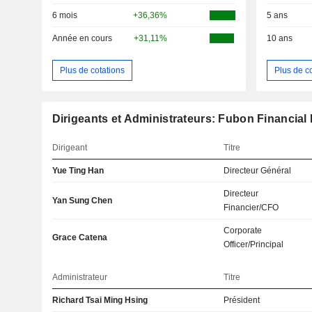
6 mois
+36,36%
5 ans
Année en cours
+31,11%
10 ans
Plus de cotations
Plus de c
Dirigeants et Administrateurs: Fubon Financial 
Dirigeant
Titre
Yue Ting Han
Directeur Général
Directeur
Yan Sung Chen
Financier/CFO
Corporate
Grace Catena
Officer/Principal
Administrateur
Titre
Richard Tsai Ming Hsing
Président