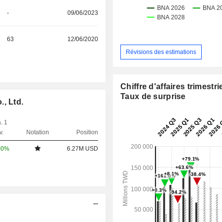
-
09/06/2023
63
12/06/2020
Révisions des estimations
Chiffre d'affaires trimestrie
Taux de surprise
, Ltd.
. 1
v.
Notation
Position
00%
6.27M USD