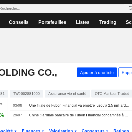
Conseils
Portefeuilles
Listes
Trading
Sc
OLDING CO.,
Ajouter à une liste
Rapp
881
TW0002881000
Assurance vie et santé
OTC Markets Traded
nv.
03/08
Une filiale de Fubon Financial va émettre jusqu'à 2,5 milliards de dollars taïwanais d'obligations
1%
29/07
Chine : la filiale bancaire de Fubon Financial condamnée à une amende de 300 000 yuans par le régulateur
Société
Finances
Valorisation
Consensus
Ratings