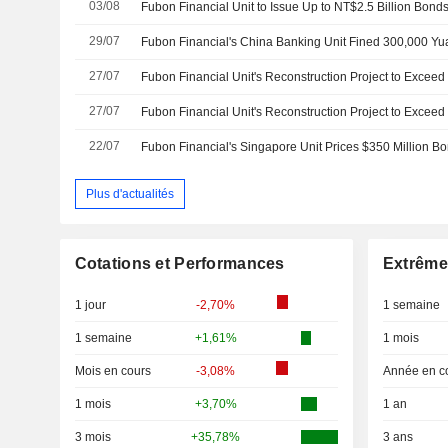
03/08
Fubon Financial Unit to Issue Up to NT$2.5 Billion Bond
29/07
27/07
27/07
22/07
Fubon Financial's Singapore Unit Prices $350 Million 
Plus d'actualités
Cotations et Performances
Extrême
1 jour
-2,70%
1 semaine
1 semaine
+1,61%
1 mois
Mois en cours
-3,08%
Année en c
1 mois
+3,70%
1 an
3 mois
+35,78%
3 ans