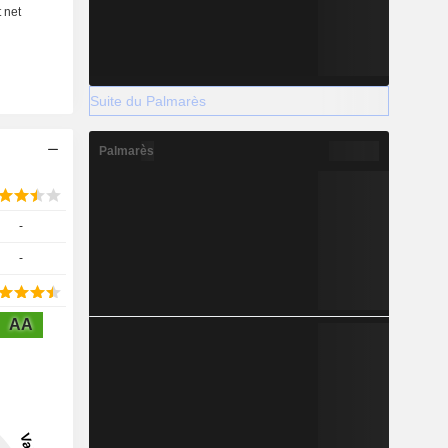
Suite du Palmarès
Palmarès
-
-
AA