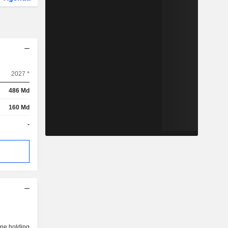
2027 *
486 Md
160 Md
-
une holding