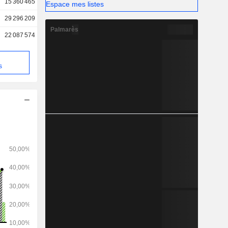
15 360 465
Espace mes listes
29 296 209
Palmarès
22 087 574
s