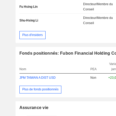
Directeur/Membre du
Fu Hsing Lin
Conseil
Directeur/Membre du
Shu-Hsing Li
Conseil
Plus d'insiders
Fonds positionnés: Fubon Financial Holding Co.
Varia
Nom
PEA
jan
JPM TAIWAN A DIST USD
Non
+23,
Plus de fonds positionnés
Assurance vie