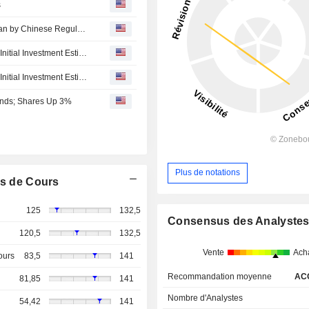
s
Fubon Financial's China Banking Unit Fined 300,000 Yuan by Chinese Regulator
Fubon Financial Unit's Reconstruction Project to Exceed Initial Investment Estimate
Fubon Financial Unit's Reconstruction Project to Exceed Initial Investment Estimate
Bonds; Shares Up 3%
Plus de notations
s de Cours
125
132,5
Consensus des Analyste
120,5
132,5
Vente
Ach
ours
83,5
141
Recommandation moyenne
AC
81,85
141
Nombre d'Analystes
54,42
141