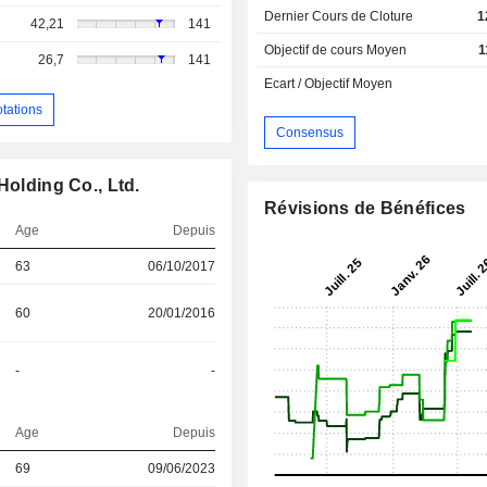
Dernier Cours de Cloture
1
42,21
141
Objectif de cours Moyen
1
26,7
141
Ecart / Objectif Moyen
otations
Consensus
Holding Co., Ltd.
Révisions de Bénéfices
Age
Depuis
63
06/10/2017
60
20/01/2016
-
-
Age
Depuis
69
09/06/2023