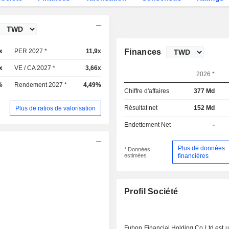
x
PER 2027 *
11,9x
Finances
x
VE / CA 2027 *
3,66x
2026 *
%
Rendement 2027 *
4,49%
Chiffre d'affaires
377 Md
Résultat net
152 Md
Plus de ratios de valorisation
Endettement Net
-
Plus de données
* Données
estimées
financières
Profil Société
Fubon Financial Holding Co Ltd est 