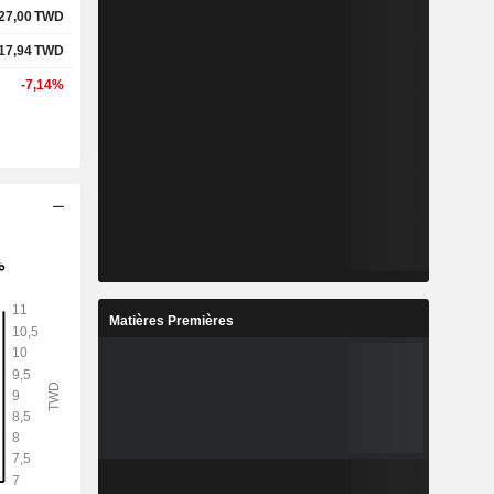
27,00
TWD
17,94
TWD
-7,14%
Matières Premières