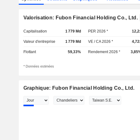
Valorisation: Fubon Financial Holding Co., Ltd.
Capitalisation
1 779 Md
PER 2026 *
12,2
Valeur d'entreprise
1 779 Md
VE / CA 2026 *
4,72
Flottant
59,33%
Rendement 2026 *
3,85
* Données estimées
Graphique: Fubon Financial Holding Co., Ltd.