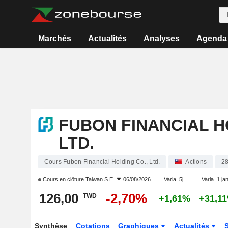
Marchés
Actualités
Analyses
Agenda
FUBON FINANCIAL H
LTD.
Cours Fubon Financial Holding Co., Ltd.
Actions
2
Cours en clôture
Taiwan S.E.
06/08/2026
Varia. 5j.
Varia. 1 ja
126,00
-2,70%
TWD
+1,61%
+31,1
Synthèse
Cotations
Graphiques
Actualités