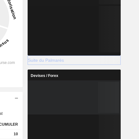
Suite du Palmarès
Devises / Forex
s
at
CUMULER
10