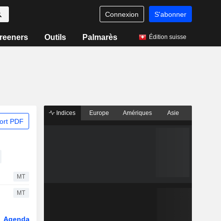
Connexion
S'abonner
reeners
Outils
Palmarès
Édition suisse
Indices
Europe
Amériques
Asie
ort PDF
MT
MT
Agenda
Secteur
Fonds et ETFs