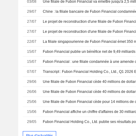
03/08
29/07
27/07
27/07
22/07
15/07
15/07
07/07
29/06
26/06
25/06
15/06
29/05
Plus d'actualités