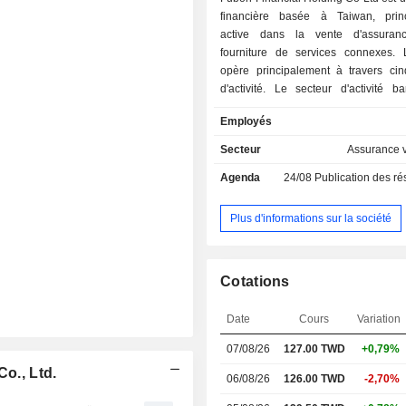
financière basée à Taiwan, prin
active dans la vente d'assuran
fourniture de services connexes. 
opère principalement à travers cin
d'activité. Le secteur d'activité b
principalement engagé dans les 
Employés
bancaires et connexes. Le se
l'assurance de biens et de responsa
Secteur
Assurance v
principalement engagé dans la fou
Agenda
24/08
Publication des résultat
diverses assurances. Le secteur de l
vie est principalement engagé dans la
d'assurances-vie. Le secteur d'ac
Plus d'informations sur la société
valeurs mobilières est engagé dans
de titres et de produits connexes. 
Autres est engagé dans les activités
Cotations
financière, de capital-risque, de gest
et de loterie sportive.
Date
Cours
Variation
07/08/26
127.00 TWD
+0,79%
Co., Ltd.
06/08/26
126.00 TWD
-2,70%