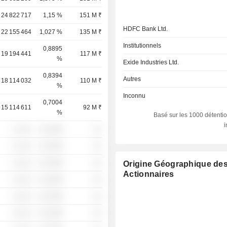
24 822 717
1,15 %
151 M ₹
HDFC Bank Ltd.
22 155 464
1,027 %
135 M ₹
Institutionnels
0,8895
19 194 441
117 M ₹
%
Exide Industries Ltd.
0,8394
Autres
18 114 032
110 M ₹
%
Inconnu
0,7004
15 114 611
92 M ₹
%
Basé sur les 1000 détentio
░ ░░░
░░░░%
░░
░ ░░░
░░░░%
░░
░ ░░░
░░░░%
░░
Origine Géographique de
Actionnaires
░ ░░░
░░░░%
░░
░ ░░░
░░░░%
░░
░ ░░░
░░░░%
░░