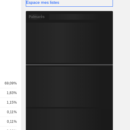
Espace mes listes
Palmarès
69,09%
1,83%
1,15%
0,11%
0,11%