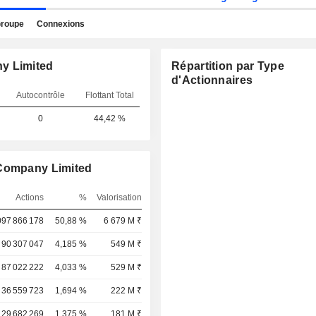
roupe
Connexions
y Limited
Répartition par Type
d'Actionnaires
Autocontrôle
Flottant Total
0
44,42 %
 Company Limited
Actions
%
Valorisation
097 866 178
50,88 %
6 679 M ₹
90 307 047
4,185 %
549 M ₹
87 022 222
4,033 %
529 M ₹
36 559 723
1,694 %
222 M ₹
29 682 269
1,375 %
181 M ₹