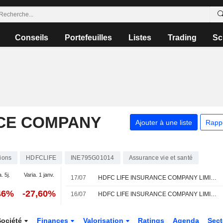
Conseils
Portefeuilles
Listes
Trading
Sc
NCE COMPANY
Ajouter à une liste
Rapp
ions
HDFCLIFE
INE795G01014
Assurance vie et santé
. 5j.
Varia. 1 janv.
17/07
HDFC LIFE INSURANCE COMPANY LIMITED : Nomura revoit son opinion à la hausse
46%
-27,60%
16/07
HDFC LIFE INSURANCE COMPANY LIMITED : Jefferies & Co. persiste à l'achat
Société
Finances
Valorisation
Ratings
Agenda
Sec