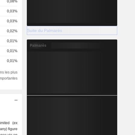
0,08%
0,03%
0,03%
Suite du Palmarès
0,02%
0,01%
Palmarès
0,01%
0,01%
ns les plus
importantes
mited (ex
ny) figure