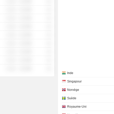
░ ░░░
░░░░%
░░
░ ░░░
░░░░%
░░
░ ░░░
░░░░%
░░
░ ░░░
░░░░%
░░
░ ░░░
░░░░%
░░
░ ░░░
░░░░%
░░
░ ░░░
░░░░%
░░
░ ░░░
░░░░%
░░
░ ░░░
░░░░%
░░
Inde
Singapour
Norvège
Suède
Royaume-Uni