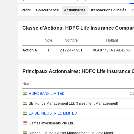
Profil
Gouvernance
Actionnariat
Transactions d'initiés
G
Classe d'Actions: HDFC Life Insurance Compan
Vote
Nombre
Flottant
Action A
1
2 172 474 981
964 977 776
( 44,42 %)
Principaux Actionnaires: HDFC Life Insurance
Nom
HDFC BANK LIMITED
1 
SBI Funds Management Ltd. (Investment Management)
EXIDE INDUSTRIES LIMITED
Camas Investments Pte Ltd.
Nippon Life India Asset Management Ltd. (Invt Mgmt)