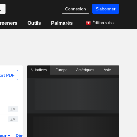
Connexion
S'abonner
reeners
Outils
Palmarès
Édition suisse
Indices
Europe
Amériques
Asie
ort PDF
ZM
ZM
teur
Dérivés
Fonds et ETFs