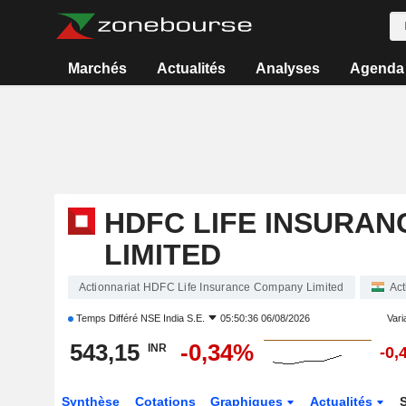
Marchés
Actualités
Analyses
Agenda
HDFC LIFE INSURA
LIMITED
Actionnariat HDFC Life Insurance Company Limited
Act
Temps Différé
NSE India S.E.
05:50:36 06/08/2026
Varia
543,15
-0,34%
INR
-0,
Synthèse
Cotations
Graphiques
Actualités