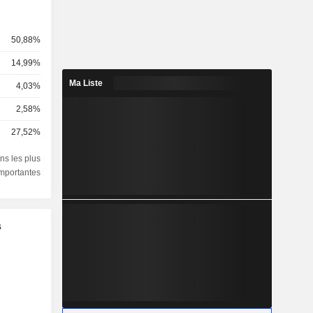
50,88%
14,99%
Ma Liste
4,03%
2,58%
27,52%
ns les plus
importantes
s