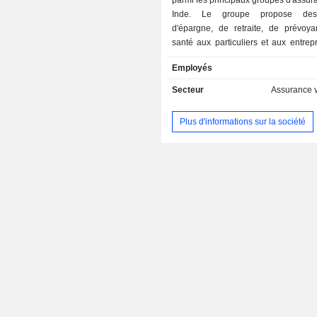
parmi les principaux groupes d'assur
Inde. Le groupe propose des 
d'épargne, de retraite, de prévoy
santé aux particuliers et aux entreprises
mars 2020, la commercialisation des 
Employés
services est assurée au travers d'u
421 agences implantées en Inde, 
Secteur
Assurance v
agences de plus 270 banques et part
Plus d'informations sur la société