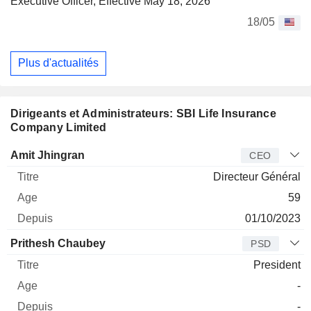
Executive Officer, Effective May 18, 2026
18/05
Plus d'actualités
Dirigeants et Administrateurs: SBI Life Insurance
Company Limited
Dirigeant
Titre
Age
Depuis
Amit Jhingran
CEO
Directeur Général
59
01/10/2023
Prithesh Chaubey
PSD
President
-
-