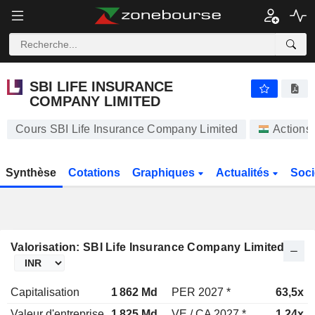
SBI LIFE INSURANCE COMPANY LIMITED
1 855,50
₹
-0,32%
SBI LIFE INSURANCE
COMPANY LIMITED
Cours SBI Life Insurance Company Limited
Actions
Synthèse
Cotations
Graphiques
Actualités
Soci
Valorisation: SBI Life Insurance Company Limited
Capitalisation
1 862 Md
PER 2027 *
63,5x
Valeur d'entreprise
1 825 Md
VE / CA 2027 *
1,24x