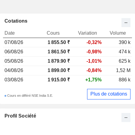
Cotations
Date
Cours
Variation
Volume
07/08/26
1 855.50 ₹
-0,32%
390 k
06/08/26
1 861.50 ₹
-0,98%
474 k
05/08/26
1 879.90 ₹
-1,01%
625 k
04/08/26
1 899.00 ₹
-0,84%
1,52 M
03/08/26
1 915.00 ₹
+1,75%
886 k
Plus de cotations
Cours en différé NSE India S.E.
Profil Société