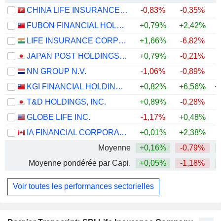
CHINA LIFE INSURANCE COMPANY LIMITED
-0,83%
-0,35%
+
FUBON FINANCIAL HOLDING CO., LTD.
+0,79%
+2,42%
+
LIFE INSURANCE CORPORATION OF INDIA
+1,66%
-6,82%
JAPAN POST HOLDINGS CO., LTD.
+0,79%
-0,21%
+
NN GROUP N.V.
-1,06%
-0,89%
+
KGI FINANCIAL HOLDING CO., LTD.
+0,82%
+6,56%
+
T&D HOLDINGS, INC.
+0,89%
-0,28%
+
GLOBE LIFE INC.
-1,17%
+0,48%
+
IA FINANCIAL CORPORATION INC.
+0,01%
+2,38%
+
Moyenne
+0,16%
-0,79%
+
Moyenne pondérée par Capi.
+0,05%
-1,18%
+
Voir toutes les performances sectorielles