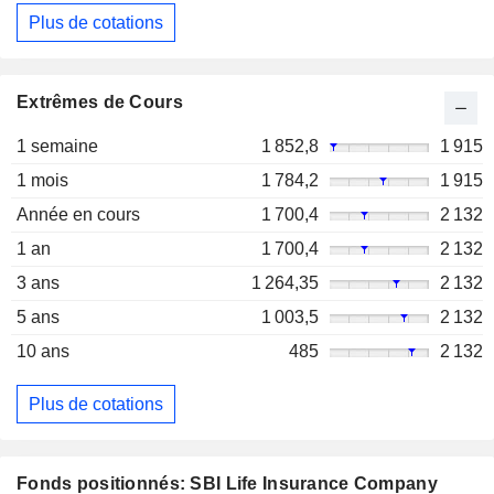
Plus de cotations
Extrêmes de Cours
1 semaine
1 852,8
1 915
1 mois
1 784,2
1 915
Année en cours
1 700,4
2 132
1 an
1 700,4
2 132
3 ans
1 264,35
2 132
5 ans
1 003,5
2 132
10 ans
485
2 132
Plus de cotations
Fonds positionnés: SBI Life Insurance Company