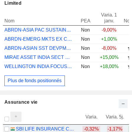
Limited
Varia. 1
Nom
PEA
janv.
Not
ABRDN-ASIA PAC SUSTAINABLE EQ A ACC USD
Non
-9,00%
ABRDN-EMERG MKTS EX CHINA EQ I ACC EUR
Non
+1,00%
ABRDN-ASIAN SST DEVPMT EQUITY A ACC EUR
Non
-8,00%
MIRAE ASSET INDIA SECT LDR EQ I EUR
Non
+15,00%
WELLINGTON INDIA FOCUS EQ USD S AC
Non
+18,00%
Plus de fonds positionnés
Assurance vie
Varia.
Varia. 5j.
SBI LIFE INSURANCE COMPANY LIMITED
-0,32%
-1,17%