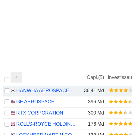
Capi.($)
Investisseur
HANWHA AEROSPACE CO., LTD.
36,41 Md
GE AEROSPACE
396 Md
RTX CORPORATION
300 Md
ROLLS-ROYCE HOLDINGS PLC
176 Md