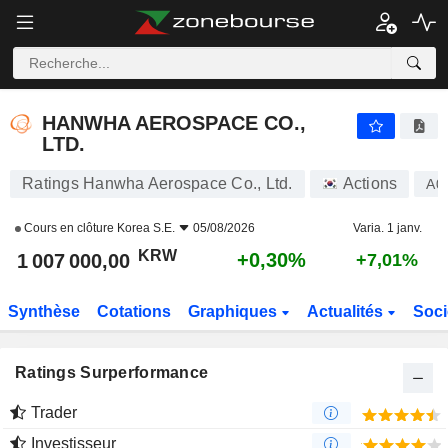
HANWHA AEROSPACE CO., LTD.
1 007 000,00
₩
+0,30%
HANWHA AEROSPACE CO.,
LTD.
Ratings Hanwha Aerospace Co., Ltd.
Actions
A0
Cours en clôture
Korea S.E.
05/08/2026
Varia. 1 janv.
KRW
+0,30%
1 007 000,00
+7,01%
Synthèse
Cotations
Graphiques
Actualités
Soci
Ratings Surperformance
Trader
Investisseur