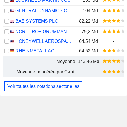
LOCKHEED MARTIN CORPORATION
133 Md
GENERAL DYNAMICS CORPORATION
104 Md
BAE SYSTEMS PLC
82,22 Md
NORTHROP GRUMMAN CORPORATION
79,2 Md
HONEYWELL AEROSPACE INC.
64,54 Md
-
RHEINMETALL AG
64,52 Md
Moyenne
143,46 Md
Moyenne pondérée par Capi.
Voir toutes les notations sectorielles