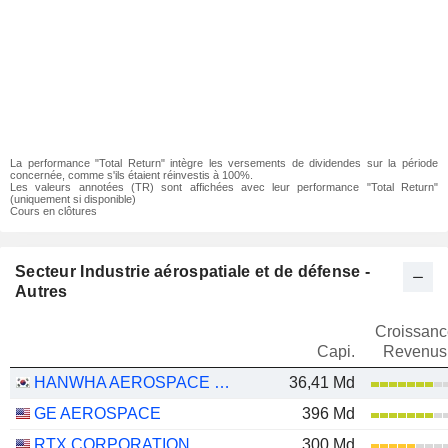
La performance "Total Return" intègre les versements de dividendes sur la période
concernée, comme s'ils étaient réinvestis à 100%.
Les valeurs annotées (TR) sont affichées avec leur performance "Total Return"
(uniquement si disponible)
Cours en clôtures
Secteur Industrie aérospatiale et de défense -
Autres
Croissanc
Capi.
Revenus
HANWHA AEROSPACE CO., LTD.
36,41 Md
GE AEROSPACE
396 Md
RTX CORPORATION
300 Md