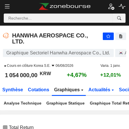
HANWHA AEROSPACE CO., LTD.
1 054 000,00
₩
+4,67%
HANWHA AEROSPACE CO.,
LTD.
Graphique Sectoriel Hanwha Aerospace Co., Ltd.
A
Cours en clôture
Korea S.E.
06/08/2026
Varia. 1 janv.
KRW
+4,67%
1 054 000,00
+12,01%
Synthèse
Cotations
Graphiques
Actualités
Soci
Analyse Technique
Graphique Statique
Graphique Total Re
Total Return