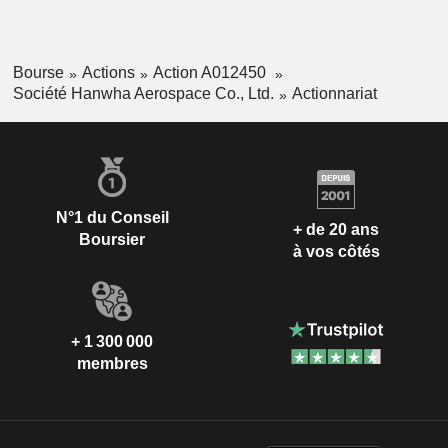
de pétrole liquéfié (LPGC) et des superpétroliers (VLCC).
Bourse
Actions
Action A012450
Société Hanwha Aerospace Co., Ltd.
Actionnariat
N°1 du Conseil
+ de 20 ans
Boursier
à vos côtés
+ 1 300 000
membres