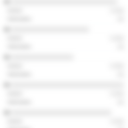
░░░░░░░░░░░░░░░░░░░░░░░░░░░░░░░░░░
░ ░░░
░░
░░░░░░░░░░░░░░░░░░░░░░░░░
░ ░░░
░░
░░░░░░░░░░░░░░░░░░░░
░ ░░░
░░
░░░░░░░░░░░░░░░░░░░░░░░░░░░░░░░░░░░░
░ ░░░
░░
░░░░░░░░░░░░░░░░░░░░░░░░░░░░░░░░
░ ░░░