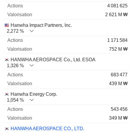
4 081 625
2 621 M ₩
Hanwha Impact Partners, Inc.
2,272 %
1 171 584
752 M ₩
HANWHA AEROSPACE Co., Ltd. ESOA
1,326 %
683 477
439 M ₩
Hanwha Energy Corp.
1,054 %
543 456
349 M ₩
HANWHA AEROSPACE CO., LTD.