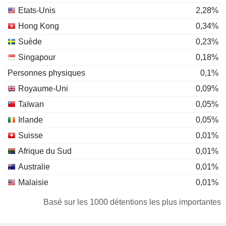
Etats-Unis
2,28%
Hong Kong
0,34%
Suède
0,23%
Singapour
0,18%
Personnes physiques
0,1%
Royaume-Uni
0,09%
Taïwan
0,05%
Irlande
0,05%
Suisse
0,01%
Afrique du Sud
0,01%
Australie
0,01%
Malaisie
0,01%
Chine
0,01%
Basé sur les 1000 détentions les plus importantes
Japon
0,01%