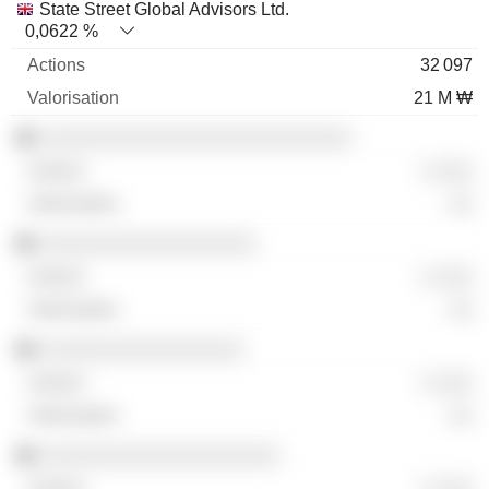
State Street Global Advisors Ltd.
0,0622 %
32 097
21 M ₩
░░░░░░░░░░░░░░░░░░░░░░░░░░
░ ░░░
░░
░░░░░░░░░░░░░░░░░░
░ ░░░
░░
░░░░░░░░░░░░░░░░░
░ ░░░
░░
░░░░░░░░░░░░░░░░░░░░
░ ░░░