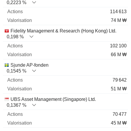
0,2223 %
114 613
74 M ₩
Fidelity Management & Research (Hong Kong) Ltd.
0,198 %
102 100
66 M ₩
Sjunde AP-fonden
0,1545 %
79 642
51 M ₩
UBS Asset Management (Singapore) Ltd.
0,1367 %
70 477
45 M ₩