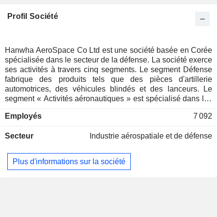
Profil Société
Hanwha AeroSpace Co Ltd est une société basée en Corée
spécialisée dans le secteur de la défense. La société exerce
ses activités à travers cinq segments. Le segment Défense
fabrique des produits tels que des pièces d'artillerie
automotrices, des véhicules blindés et des lanceurs. Le
segment « Activités aéronautiques » est spécialisé dans les
moteurs à turbine à gaz, les pièces de moteur et la
Employés
7 092
maintenance, les équipements aéronautiques ainsi que
l'intégration de systèmes de lanceurs spatiaux. Le segment
Secteur
Industrie aérospatiale et de défense
« Services informatiques (IT) » est spécialisé dans la
conception, la construction et l'exploitation en consignation
de systèmes informatiques, les services d'ingénierie de
Plus d'informations sur la société
convergence informatique et l'externalisation des processus
métier (BPO). Le segment « Activités aérospatiales »
fabrique des produits tels que des systèmes satellitaires,
des caméras électro-optiques et des stations terrestres de
satellites. Le segment d'activité Marine fabrique des produits
tels que des méthaniers (LNGC), des transporteurs de gaz