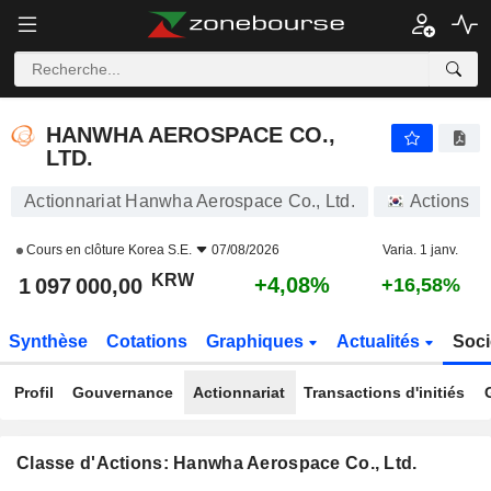
HANWHA AEROSPACE CO., LTD.
1 097 000,00
₩
+4,08%
HANWHA AEROSPACE CO.,
LTD.
Actionnariat Hanwha Aerospace Co., Ltd.
Actions
Cours en clôture
Korea S.E.
07/08/2026
Varia. 1 janv.
KRW
+4,08%
1 097 000,00
+16,58%
Synthèse
Cotations
Graphiques
Actualités
Soci
Profil
Gouvernance
Actionnariat
Transactions d'initiés
Classe d'Actions: Hanwha Aerospace Co., Ltd.