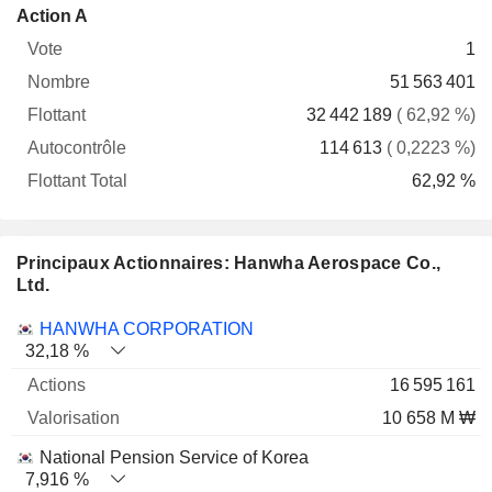
Flottant
Action A
Vote
Nombre
Flottant
Autocontrôle
Total
1
51 563 401
32 442 189
( 62,92 %)
114 613
( 0,2223 %)
62,92 %
Principaux Actionnaires: Hanwha Aerospace Co.,
Ltd.
Nom
Actions
%
Valorisation
HANWHA CORPORATION
32,18 %
16 595 161
10 658 M ₩
National Pension Service of Korea
7,916 %