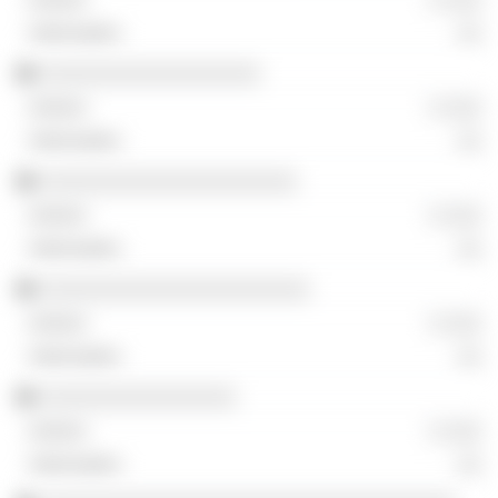
░░
░░░░░░░░░░░░░░░░░░
░ ░░░
░░
░░░░░░░░░░░░░░░░░░░░░
░ ░░░
░░
░░░░░░░░░░░░░░░░░░░░░░
░ ░░░
░░
░░░░░░░░░░░░░░░░
░ ░░░
░░