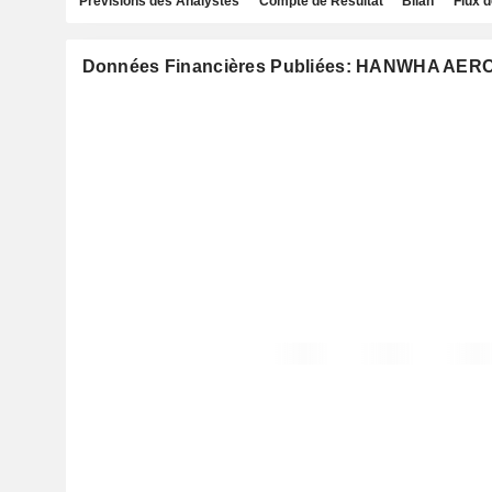
Prévisions des Analystes
Compte de Résultat
Bilan
Flux d
Données Financières Publiées: HANWHA AER