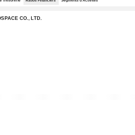
e Trésorerie
Ratios Financiers
Segments d'Activités
OSPACE CO., LTD.