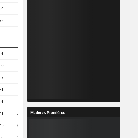
94
7,25
7,91
5,71
72
3,95
5,45
2,16
01
32,56
42,47
137,57
09
41,41
101,04
89,51
,7
55,22
106,84
105,02
81
59,28
148,56
107,19
91
72,36
169,21
92,87
Matières Premières
,41
709,62
179,42
-12,32
,49
318,48
181,21
-38,89
06
152,05
179,67
-60,29