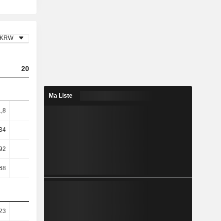
KRW
2023
2024
2025
Ma Liste
1,8
2,49
3,18
3,95
34
5,26
6,46
7,44
92
22,69
31,28
15,57
68
25,6
53,27
19,14
23
22,81
25,51
20,35