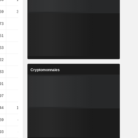
59
381,42
185,2
-38,16
73
38,57
318,35
2,86
51
32,62
119,28
20,89
63
14,46
140,04
13,18
22
28,98
121,75
23,86
Cryptomonnaies
,33
48
-122,26
-1,29 k
,91
23,48
41,57
93,89
97
-8,8
0,2
190,73
44
130,44
27,54
195,83
59
-16,24
-278,38
-150,37
93
-11,89
-251,6
-170,33