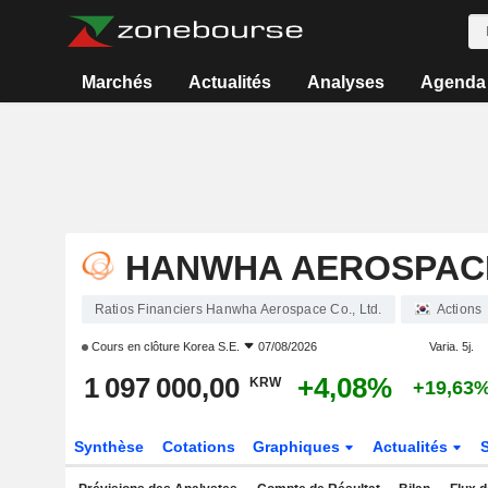
Marchés
Actualités
Analyses
Agenda
HANWHA AEROSPACE 
Ratios Financiers Hanwha Aerospace Co., Ltd.
Actions
Cours en clôture
Korea S.E.
07/08/2026
Varia. 5j.
1 097 000,00
+4,08%
KRW
+19,63
Synthèse
Cotations
Graphiques
Actualités