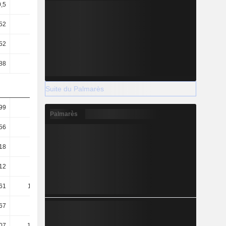
0,5
0,54
0,36
0,55
52
2,74
1,82
2,84
52
5,35
2,13
8,8
88
2,87
1,83
3,01
Suite du Palmarès
99
0,76
0,89
1,02
Palmarès
56
0,33
0,48
0,38
18
0,12
0,05
0,14
12
68,28
171,65
41,46
61
127,11
200,19
121,38
67
34,11
40,77
31,36
07
161,29
331,07
131,49