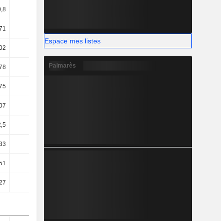
,8
11
8,53
6,21
71
11
17,17
14,82
Espace mes listes
02
8,22
14,87
12,96
Palmarès
78
7,38
14,23
11,55
75
10,44
22,34
8,25
07
8,74
20,45
5,26
2,5
8,74
20,2
5,26
33
6,22
13,17
2,2
51
12,19
-17,38
3,9
27
13,32
-16,03
5,05