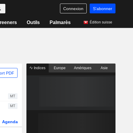
Connexion
S'abonner
reeners
Outils
Palmarès
Édition suisse
Indices
Europe
Amériques
Asie
ort PDF
MT
MT
Agenda
Secteur
Fonds et ETFs