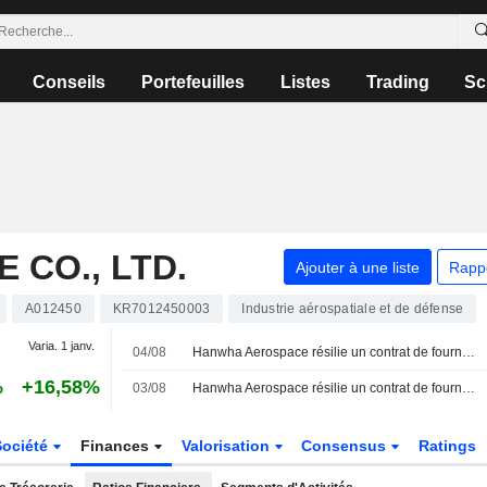
Conseils
Portefeuilles
Listes
Trading
Sc
CO., LTD.
Ajouter à une liste
Rapp
A012450
KR7012450003
Industrie aérospatiale et de défense
Varia. 1 janv.
04/08
Hanwha Aerospace résilie un contrat de fourniture de 455 milliards de wons avec le britannique Vertical Aerospace
%
+16,58%
03/08
Hanwha Aerospace résilie un contrat de fourniture de 455 milliards de wons avec Vertical Aerospace
Société
Finances
Valorisation
Consensus
Ratings