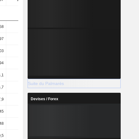
58
89,19
94,05
76,37
97
47,14
48,47
43,3
03
33,54
39,53
34,3
94
17,73
20,37
19,45
,1
76,01
73,76
68,87
Suite du Palmarès
4,7
4,07
6,59
6,3
Devises / Forex
7,9
6,07
7,96
8,08
45
3,4
5,57
4,59
48
4,06
5,54
3,24
0,5
2,21
3,81
1,22