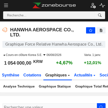
HANWHA AEROSPACE CO., LTD.
1 054 000,00
₩
+4,67%
HANWHA AEROSPACE CO.,
LTD.
Graphique Force Relative Hanwha Aerospace Co., Ltd.
Cours en clôture
Korea S.E.
06/08/2026
Varia. 1 janv.
KRW
+4,67%
1 054 000,00
+12,01%
Synthèse
Cotations
Graphiques
Actualités
Soci
Analyse Technique
Graphique Statique
Graphique Total Re