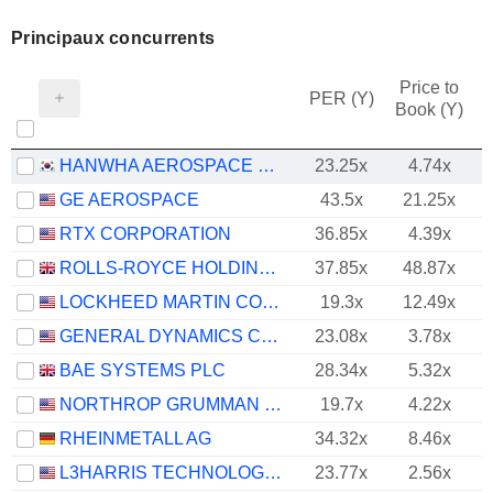
Principaux concurrents
Price to
PER (Y)
Book (Y)
HANWHA AEROSPACE CO., LTD.
23.25x
4.74x
GE AEROSPACE
43.5x
21.25x
RTX CORPORATION
36.85x
4.39x
ROLLS-ROYCE HOLDINGS PLC
37.85x
48.87x
LOCKHEED MARTIN CORPORATION
19.3x
12.49x
GENERAL DYNAMICS CORPORATION
23.08x
3.78x
BAE SYSTEMS PLC
28.34x
5.32x
NORTHROP GRUMMAN CORPORATION
19.7x
4.22x
RHEINMETALL AG
34.32x
8.46x
L3HARRIS TECHNOLOGIES, INC.
23.77x
2.56x