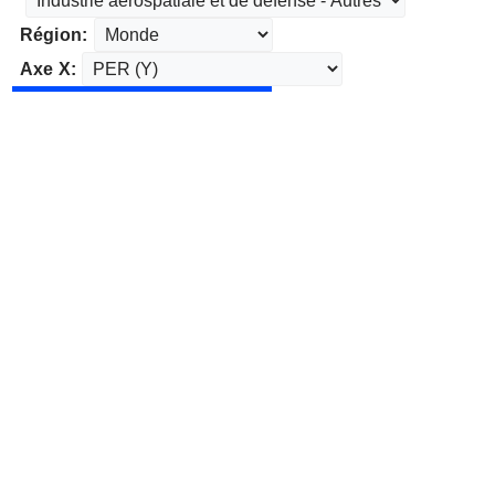
Région:
Axe X: