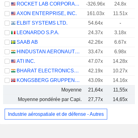
ROCKET LAB CORPORATION
-326.96x
24.8x
AXON ENTERPRISE, INC.
161.03x
11.51x
ELBIT SYSTEMS LTD.
54.64x
-
LEONARDO S.P.A.
24.37x
3.18x
SAAB AB
42.26x
6.67x
HINDUSTAN AERONAUTICS LIMITED
33.47x
6.98x
ATI INC.
47.07x
14.28x
BHARAT ELECTRONICS LIMITED
42.19x
10.27x
KONGSBERG GRUPPEN ASA
43.09x
14.16x
Moyenne
21,64x
11,55x
Moyenne pondérée par Capi.
27,77x
14,65x
Industrie aérospatiale et de défense - Autres