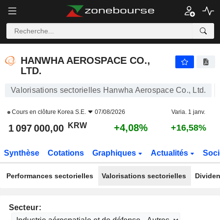
HANWHA AEROSPACE CO., LTD.
1 097 000,00
₩
+4,08%
HANWHA AEROSPACE CO.,
LTD.
Valorisations sectorielles Hanwha Aerospace Co., Ltd.
Cours en clôture
Korea S.E.
07/08/2026
Varia. 1 janv.
KRW
+4,08%
1 097 000,00
+16,58%
Synthèse
Cotations
Graphiques
Actualités
Soci
Performances sectorielles
Valorisations sectorielles
Dividen
Secteur: