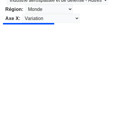
Région:
Axe X: