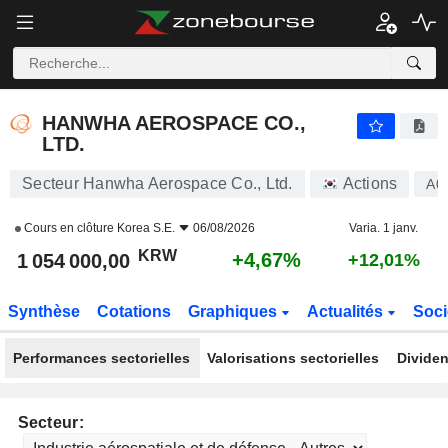
HANWHA AEROSPACE CO., LTD.
1 054 000,00
₩
+4,67%
HANWHA AEROSPACE CO.,
LTD.
Secteur Hanwha Aerospace Co., Ltd.
Actions
A0
Cours en clôture
Korea S.E.
06/08/2026
Varia. 1 janv.
KRW
+4,67%
1 054 000,00
+12,01%
Synthèse
Cotations
Graphiques
Actualités
Soci
Performances sectorielles
Valorisations sectorielles
Dividen
Secteur: