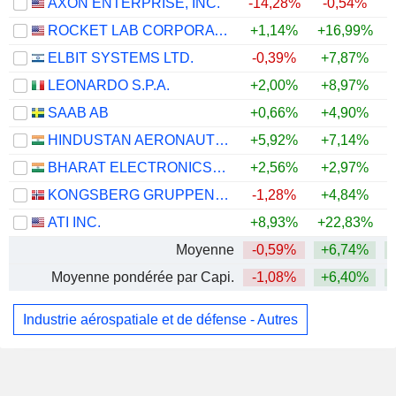
AXON ENTERPRISE, INC.
-14,28%
-0,54%
ROCKET LAB CORPORATION
+1,14%
+16,99%
ELBIT SYSTEMS LTD.
-0,39%
+7,87%
LEONARDO S.P.A.
+2,00%
+8,97%
+
SAAB AB
+0,66%
+4,90%
+
HINDUSTAN AERONAUTICS LIMITED
+5,92%
+7,14%
+
BHARAT ELECTRONICS LIMITED
+2,56%
+2,97%
KONGSBERG GRUPPEN ASA
-1,28%
+4,84%
ATI INC.
+8,93%
+22,83%
+
Moyenne
-0,59%
+6,74%
Moyenne pondérée par Capi.
-1,08%
+6,40%
Industrie aérospatiale et de défense - Autres