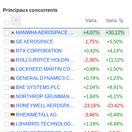
Principaux concurrents
V
Varia.
Varia. 5j.
HANWHA AEROSPACE CO., LTD.
+4,67%
+30,12%
GE AEROSPACE
-1,75%
+5,50%
RTX CORPORATION
+0,42%
+4,14%
+
ROLLS-ROYCE HOLDINGS PLC
-2,36%
+11,12%
LOCKHEED MARTIN CORPORATION
+0,88%
+1,50%
GENERAL DYNAMICS CORPORATION
+0,74%
+1,23%
BAE SYSTEMS PLC
+2,04%
+8,91%
+
NORTHROP GRUMMAN CORPORATION
+1,84%
+6,15%
HONEYWELL AEROSPACE INC.
-23,16%
-23,42%
RHEINMETALL AG
-3,46%
+0,49%
L3HARRIS TECHNOLOGIES, INC.
+1,19%
+6,48%