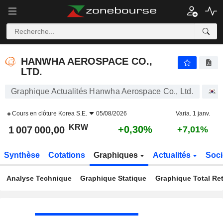
HANWHA AEROSPACE CO., LTD.
1 007 000,00
₩
+0,30%
HANWHA AEROSPACE CO.,
LTD.
Graphique Actualités Hanwha Aerospace Co., Ltd.
A
Cours en clôture
Korea S.E.
05/08/2026
Varia. 1 janv.
KRW
+0,30%
1 007 000,00
+7,01%
Synthèse
Cotations
Graphiques
Actualités
Soci
Analyse Technique
Graphique Statique
Graphique Total Re