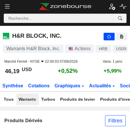
H&R BLOCK, INC.
46,19
$
+0,52%
H&R BLOCK, INC.
Warrants H&R Block, Inc.
Actions
HRB
US093
Marché Fermé -
NYSE
22:00:03 07/08/2026
Varia. 1 janv.
USD
+0,52%
46,19
+5,99%
Synthèse
Cotations
Graphiques
Actualités
Soci
Tous
Warrants
Turbos
Produits de levier
Produits d'inv
Filtres
Produits Dérivés