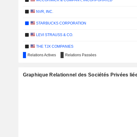
MCCORMICK & COMPANY, INCORPORATED
NVR, INC.
STARBUCKS CORPORATION
LEVI STRAUSS & CO.
THE TJX COMPANIES
Relations Actives
Relations Passées
VALERO ENERGY CORPORATION
HARTFORD FINANCIAL SERVICES GROUP (THE), INC.
Graphique Relationnel des Sociétés Privées lié
MORGAN STANLEY
PATHWARD FINANCIAL, INC.
ROYAL BANK OF CANADA
C.H. ROBINSON WORLDWIDE, INC.
INGREDION INCORPORATED