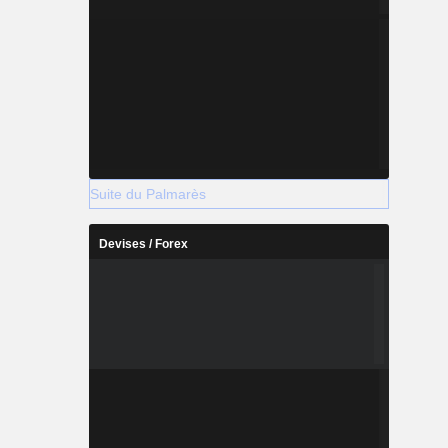
nt (RA) et
es petites
iens, elle
boursement
ement par
solutions
s.
Suite du Palmarès
Devises / Forex