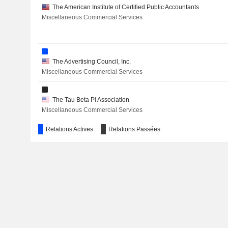
HILTON WORLDWIDE HOLDINGS INC.
The American Institute of Certified Public Accountants
Miscellaneous Commercial Services
SPIRAX GROUP PLC
BLACK HILLS CORPORATION
The Advertising Council, Inc.
COTY INC.
Miscellaneous Commercial Services
NASDAQ, INC.
The Tau Beta Pi Association
CANADA PACKERS INC.
Miscellaneous Commercial Services
MGP INGREDIENTS, INC.
Relations Actives
Relations Passées
Atlanta Police Foundation
ADT INC.
Investment Trusts/Mutual Funds
FRONTDOOR, INC.
Harvard Business School
Other Consumer Services
FINANCE OF AMERICA COMPANIES INC.
DT MIDSTREAM, INC.