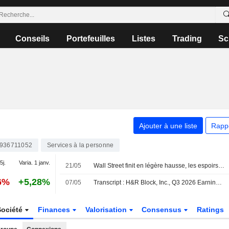
Conseils
Portefeuilles
Listes
Trading
Sc
Ajouter à une liste
Rapp
936711052
Services à la personne
5j.
Varia. 1 janv.
21/05
Wall Street finit en légère hausse, les espoirs de paix au Moyen-Orient en ligne de mire
6%
+5,28%
07/05
Transcript : H&R Block, Inc., Q3 2026 Earnings Call, May 06, 2026
Société
Finances
Valorisation
Consensus
Ratings