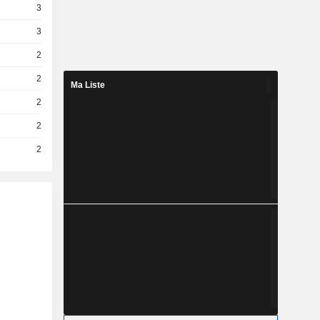
3
3
2
2
Ma Liste
2
2
2