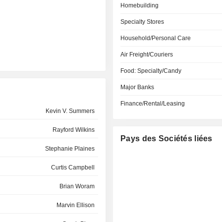
Homebuilding
Specialty Stores
Household/Personal Care
Air Freight/Couriers
Food: Specialty/Candy
Major Banks
Finance/Rental/Leasing
Kevin V. Summers
Rayford Wilkins
Pays des Sociétés liées
Stephanie Plaines
Curtis Campbell
Brian Woram
Marvin Ellison