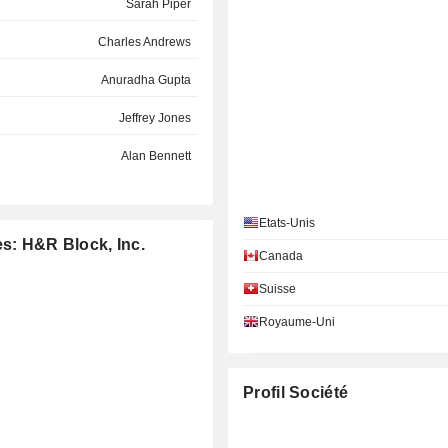
Sarah Piper
Charles Andrews
Anuradha Gupta
Jeffrey Jones
Alan Bennett
Rayford Wilkins
Etats-Unis
Matthew Winter
es: H&R Block, Inc.
Canada
Rayford Wilkins
Suisse
Becky Shulman
Royaume-Uni
Jeffery Yabuki
Tim Gokey
Profil Société
Victoria Reich