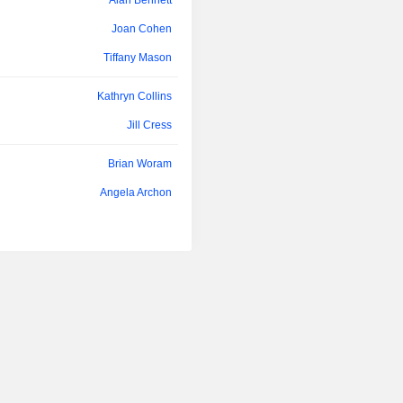
Alan Bennett
(TIS), les avances sur rembourseme
Christian Charnaux
des solutions financières pour l
Joan Cohen
entreprises. Pour ses clients canad
Angela Archon
Tiffany Mason
propose également le POM, le rem
instantané H&R Block, le pai
Sarah Wiltse
Kathryn Collins
remboursement H&R Block et des 
Stephanie Plaines
financières pour les petites entreprise
Jill Cress
Jeffery Yabuki
Brian Woram
Sarah Piper
Angela Archon
Tom Gerke
Marvin Ellison
Matthew Winter
Paul Brown
William Cobb
Donna Ecton
Kathryn Collins
Mia Mends
Matthew Engel
Angela Archon