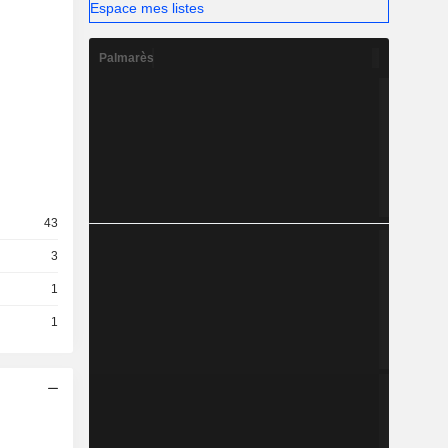
Espace mes listes
Palmarès
43
3
1
1