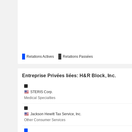
FEDEX CORPORATION
BCE INC.
FLUOR CORPORATION
ADVANCE AUTO PARTS, INC.
CARMAX, INC.
Relations Actives
Relations Passées
BUILD-A-BEAR WORKSHOP, INC.
BROADRIDGE FINANCIAL SOLUTIONS, INC.
Entreprise Privées liées: H&R Block, Inc.
LPL FINANCIAL HOLDINGS INC.
STERIS Corp.
Medical Specialties
SS&C TECHNOLOGIES HOLDINGS, INC.
LENDINGTREE, INC.
Jackson Hewitt Tax Service, Inc.
Other Consumer Services
MARRIOTT VACATIONS WORLDWIDE CORPORATION