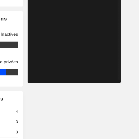
ons
Inactives
se privées
es
4
3
3