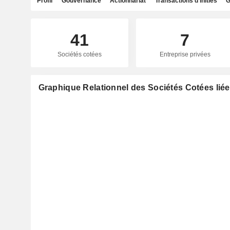
Profil
Gouvernance
Actionnariat
Transactions d'initiés
G
41
7
Sociétés cotées
Entreprise privées
Graphique Relationnel des Sociétés Cotées liée