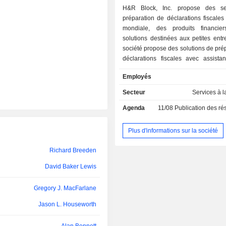
Marvin Ellison
H&R Block, Inc. propose des se
préparation de déclarations fiscales 
Sean Cohan
mondiale, des produits financie
solutions destinées aux petites entr
Alan Bennett
société propose des solutions de pré
déclarations fiscales avec assist
Richard Johnson
libre-service (DIY) via de multip
Employés
(notamment en personne, en lign
William Cobb
applications mobiles, en ligne 
Secteur
Services à 
logiciels de bureau) et distribue des 
Richard Johnson
Agenda
11/08
Publication des résultats
produits sous la marque H&R Bl
propose également des solutions
Tim Gokey
petites entreprises par l’intermédi
Plus d'informations sur la société
Tyler Derr
agences en propre et franchisées 
en personne, en ligne et en ligne) 
Richard Breeden
Tom Gannon
ligne via Wave. La société propose d
David Baker Lewis
supplémentaires, notamment les tra
Brian Schell
remboursement (RT), le plan de serv
Gregory J. MacFarlane
« Peace of Mind » (POM), la cart
Mark Ernst
Mastercard H&R Block Emerald (Emer
Jason L. Houseworth
Spruce, les prêts à terme H&R Blo
Charles Andrews
Advance (EA), la protection d'ident