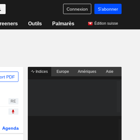
Connexion
S'abonner
reeners
Outils
Palmarès
Édition suisse
Indices
Europe
Amériques
Asie
ort PDF
RE
Agenda
Secteur
Dérivés
Fonds et ETFs