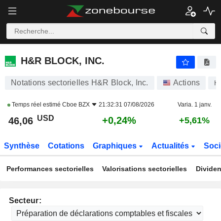
H&R BLOCK, INC.
46,06
$
+0,24%
H&R BLOCK, INC.
Notations sectorielles H&R Block, Inc.
Actions
H
Temps réel estimé
Cboe BZX
21:32:31 07/08/2026
Varia. 1 janv.
USD
+0,24%
46,06
+5,61%
Synthèse
Cotations
Graphiques
Actualités
Soci
Performances sectorielles
Valorisations sectorielles
Dividen
Secteur: