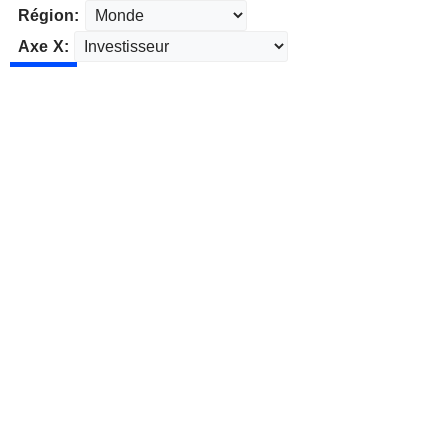
Région:
Axe X: