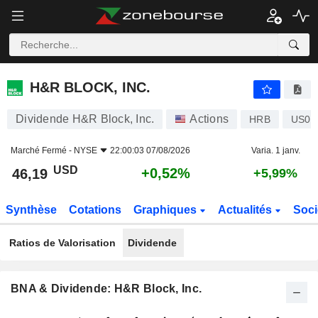
H&R BLOCK, INC.
46,19
$
+0,52%
H&R BLOCK, INC.
Dividende H&R Block, Inc.
Actions
HRB
US09
Marché Fermé -
NYSE
22:00:03 07/08/2026
Varia. 1 janv.
USD
+0,52%
46,19
+5,99%
Synthèse
Cotations
Graphiques
Actualités
Soci
Ratios de Valorisation
Dividende
BNA & Dividende: H&R Block, Inc.