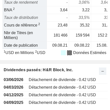
Taux de rendement
-
3,06%
3,64
2
BNA
3,64
3,22
3,5
Taux de distribution
-
33,5%
33
2
Cours de référence
23,48
35,32
31,8
Nbr de Titres (en
181 466
159 594
152 28
Milliers)
Date de publication
09.08.21
09.08.22
15.08.2
1
2
USD en Millions
USD
Données Estimées
Dividendes passés: H&R Block, Inc.
03/06/2026
Détachement de dividende - 0.42 USD
04/03/2026
Détachement de dividende - 0.42 USD
04/12/2025
Détachement de dividende - 0.42 USD
04/09/2025
Détachement de dividende - 0.42 USD