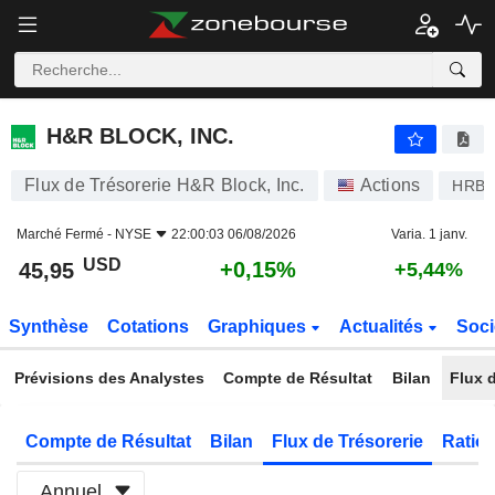
H&R BLOCK, INC.
45,95
$
+0,15%
H&R BLOCK, INC.
Flux de Trésorerie H&R Block, Inc.
Actions
HRB
Marché Fermé -
NYSE
22:00:03 06/08/2026
Varia. 1 janv.
USD
+0,15%
45,95
+5,44%
Synthèse
Cotations
Graphiques
Actualités
Soci
Prévisions des Analystes
Compte de Résultat
Bilan
Flux d
Compte de Résultat
Bilan
Flux de Trésorerie
Ratios
Annuel