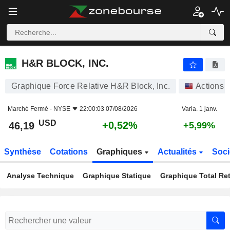
H&R BLOCK, INC.
46,19
$
+0,52%
H&R BLOCK, INC.
Graphique Force Relative H&R Block, Inc.
Actions
Marché Fermé -
NYSE
22:00:03 07/08/2026
Varia. 1 janv.
USD
+0,52%
46,19
+5,99%
Synthèse
Cotations
Graphiques
Actualités
Soci
Analyse Technique
Graphique Statique
Graphique Total Re