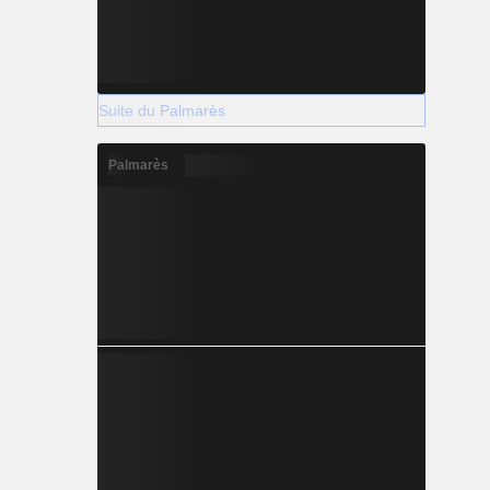
Suite du Palmarès
Palmarès