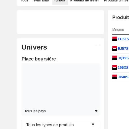
Tous
Warrants
Turbos
Produits de levier
Produits d'inv
Produit
Mnemo
EU5L
Univers
EJ57
3Q19
Place boursière
196X
JP40
Tous les pays
Tous les types de produits