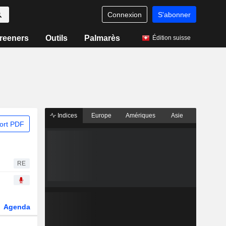
Connexion
S'abonner
reeners
Outils
Palmarès
Édition suisse
Indices
Europe
Amériques
Asie
ort PDF
RE
Agenda
Secteur
Dérivés
Fonds et ETFs