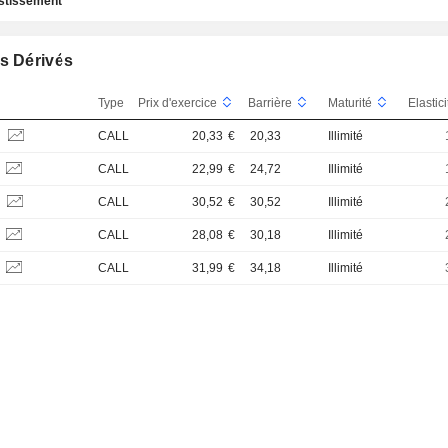
estissement
s Dérivés
Type
Prix d'exercice
Barrière
Maturité
Elastic
S
CALL
20,33
€
20,33
Illimité
S
CALL
22,99
€
24,72
Illimité
S
CALL
30,52
€
30,52
Illimité
S
CALL
28,08
€
30,18
Illimité
S
CALL
31,99
€
34,18
Illimité