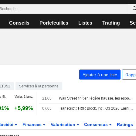
Conseils
Portefeuilles
Listes
Trading
Sc
Ajouter à une liste
Rapp
11052
Services à la personne
. 5j.
Varia. 1 janv.
21/05
Wall Street finit en légère hausse, les espoirs de paix au Moyen-Orient en ligne de mire
91%
+5,99%
07/05
Transcript : H&R Block, Inc., Q3 2026 Earnings Call, May 06, 2026
Société
Finances
Valorisation
Consensus
Ratings