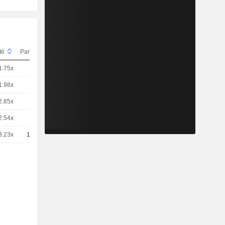
ité
Parité
Cours
1.75x
1
22,78
EUR
1.98x
5
4,028
EUR
2.85x
5
2,800
EUR
2.54x
5
3,150
EUR
3.23x
10
1,237
EUR