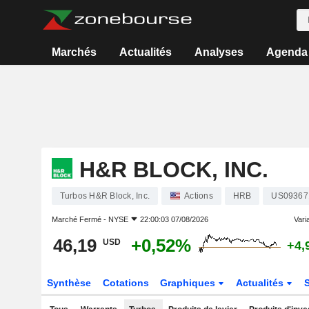
Marchés
Actualités
Analyses
Agenda
H&R BLOCK, INC.
Turbos H&R Block, Inc.
Actions
HRB
US09367
Marché Fermé -
NYSE
22:00:03 07/08/2026
Varia
46,19
+0,52%
USD
+4,
Synthèse
Cotations
Graphiques
Actualités